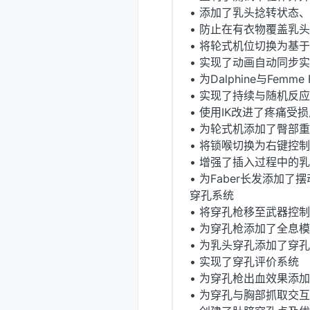
• 添加了乳头捻转状态
• 防止在有衣物覆盖乳
• 将轮式机位切换为基
• 实现了动画自动同步
• 为Dalphine与Femm
• 实现了持续与随机反应
• 使用IK改进了疼痛受
• 为轮式机添加了臀部
• 将锁喉切换为右键控
• 增强了插入过程中的
• 为Faber长发添加了
穿孔系统
• 将穿孔枪移至武器控
• 为穿孔枪添加了全息
• 为乳头穿孔添加了穿
• 实现了穿孔评价系统
• 为穿孔枪出血效果添
• 为穿孔与胸部抓取交