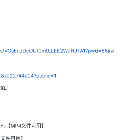
l
com/s/VOsEuJDcOUt0m9_LEE2WqHJTA1?pwd=88jr#
/9287d22744a04?public=1
BJ
韩【MP4文件可用】
有文件可用】