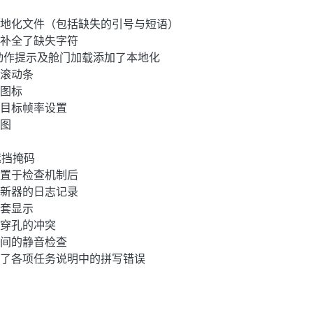
本地化文件（包括缺失的引号与短语）
并补全了缺失字符
体动作提示及舱门加载添加了本地化
的滚动条
与图标
藏目标帧率设置
载图
的遮挡掩码
录置于检查机制后
更新器的日志记录
手套显示
脐穿孔的冲突
时间的静音检查
复了各项任务说明中的拼写错误