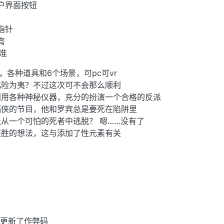
用户界面按钮
I指针
弯
准
，各种道具和6个场景，可pc可vr
化险为夷？不过这次可不会那么顺利
利用各种神秘仪器，充分的扮演一个合格的反派
蝠侠的节目，他和罗宾总是要死在陷阱里
从一个可怕的死者中逃脱？ 嗯……没有了
获胜的想法，这与添加了性元素有关
并更新了作弊码