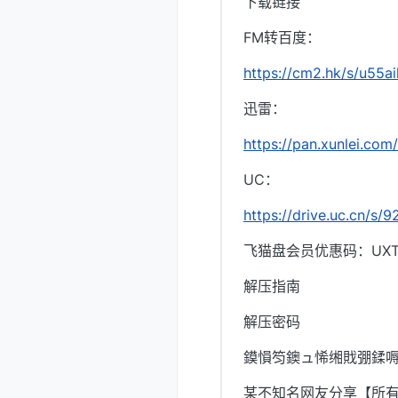
下载链接
FM转百度：
https://cm2.hk/s/u55ai
迅雷：
https://pan.xunlei.
UC：
https://drive.uc.cn/s
飞猫盘会员优惠码：UXTI
解压指南
解压密码
鏌愪笉鐭ュ悕缃戝弸鍒嗕
某不知名网友分享【所