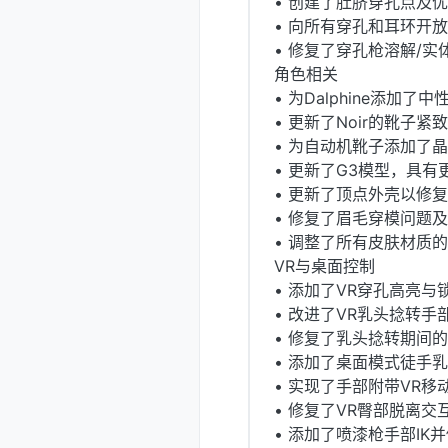
• 创建了肚脐穿孔点及
• 向所有穿孔和耳环开
• 修复了穿孔枪溶解/实
角色相关
• 为Dalphine添加
• 更新了Noir的靴子紧
• 为自动机靴子添加了
• 更新了G3模型，具
• 更新了顶点外壳以修
• 修复了眉毛穿模问题
• 调整了所有皮肤材质的
VR与桌面控制
• 添加了VR穿孔高亮与
• 改进了VR乳头捻转
• 修复了乳头捻转期间
• 添加了桌面模式徒手
• 实现了手部附带VR移
• 修复了VR臀部脱离交
• 添加了喷漆枪手部IK