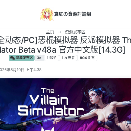
真紅の資源討論組
主页
资源发布区
全动态/PC]恶棍模拟器 反派模拟器 The V
lator Beta v48a 官方中文版[14.3G]
资源发布区
3d
1
帖子
1
发布者
804
浏览
026年5月10日 上午4:38
 编辑