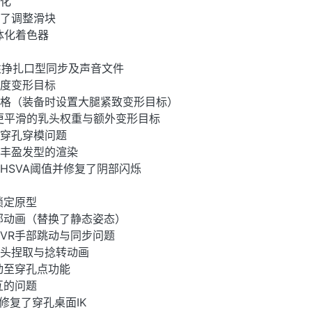
优化
放了调整滑块
体化着色器
了中性挣扎口型同步及声音文件
致度变形目标
晶格（装备时设置大腿紧致变形目标）
有更平滑的乳头权重与额外变形目标
复穿孔穿模问题
及丰盈发型的渲染
HSVA阈值并修复了阴部闪烁
锁定原型
手部动画（替换了静态姿态）
的VR手部跳动与同步问题
乳头捏取与捻转动画
动至穿孔点功能
互的问题
并修复了穿孔桌面IK