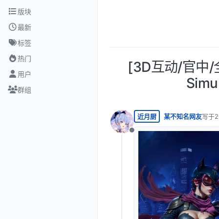
跳转至内容
版块
最新
标签
热门
[3D互动/官中/
用户
Simu
群组
近月厨
某不知名网友
写于
2
最后由
离线