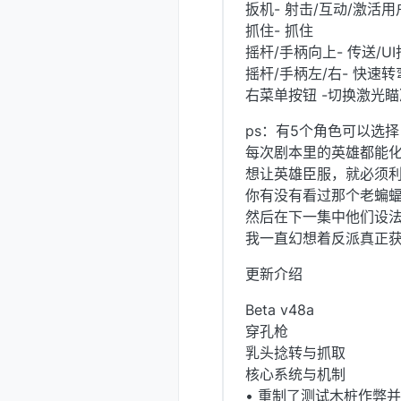
扳机- 射击/互动/激活
抓住- 抓住
摇杆/手柄向上- 传送/U
摇杆/手柄左/右- 快速转
右菜单按钮 -切换激光瞄
ps：有5个角色可以选择
每次剧本里的英雄都能
想让英雄臣服，就必须
你有没有看过那个老蝙
然后在下一集中他们设法
我一直幻想着反派真正
更新介绍
Beta v48a
穿孔枪
乳头捻转与抓取
核心系统与机制
• 重制了测试木桩作弊