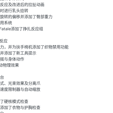
、反应及改进后的拉扯动画
头时进行乳头捻转
于旋转的偏移并添加了臀部重力
实用系统
e Fatale添加了挣扎反应组
损反应
重力，并为扶手椅机添加了织物禁用功能
制并添加了新工具提示
乳摇与身体动作
摆动物理效果
制台
模式、光束效果及分离爪
孔速度限制器与自动缩放
加了硬核模式检查
互添加了衣物与护胸检查