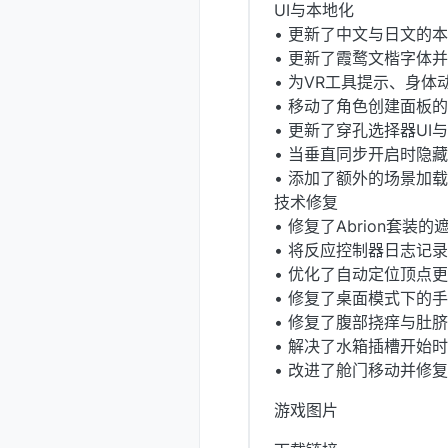
UI与本地化
• 更新了中文与日文的
• 更新了霞鹜文楷字体
• 为VR工具提示、身
• 移动了角色创建面板
• 更新了穿孔选择器UI
• 当垂直同步开启时隐
• 添加了额外的场景加
技术修复
• 修复了Abrion套装
• 将反应控制器日志记
• 优化了自动定位顶点
• 修复了桌面模式下的
• 修复了腹部挠痒与肚
• 解决了水箱插槽开始
• 改进了舱门移动并修
游戏图片