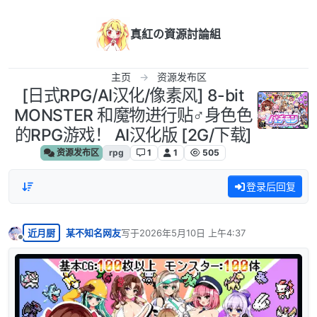
跳转至内容
真紅の資源討論組
主页
资源发布区
[日式RPG/AI汉化/像素风] 8-bit
MONSTER 和魔物进行贴♂身色色
的RPG游戏！ AI汉化版 [2G/下载]
资源发布区
rpg
1
1
505
登录后回复
近月厨
某不知名网友
写于
2026年5月10日 上午4:37
最后由 编辑
离线