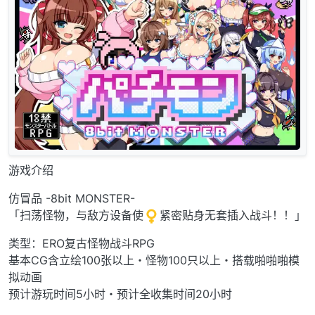
游戏介绍
仿冒品 -8bit MONSTER-
「扫荡怪物，与敌方设备使
紧密贴身无套插入战斗！！」
类型：ERO复古怪物战斗RPG
基本CG含立绘100张以上・怪物100只以上・搭载啪啪啪模
拟动画
预计游玩时间5小时・预计全收集时间20小时