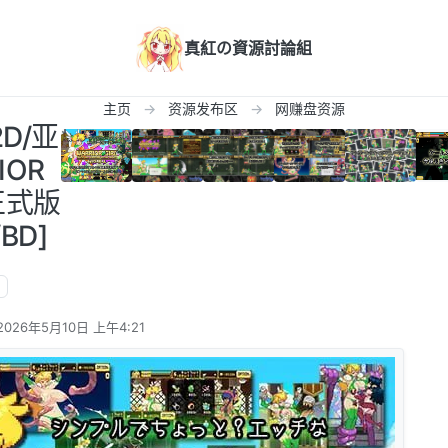
真紅の資源討論組
主页
资源发布区
网赚盘资源
2D/亚
IOR
方正式版
/BD]
2026年5月10日 上午4:21
由 编辑