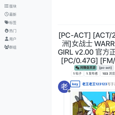
跳转至内容
版块
最新
标签
热门
[PC-ACT] [ACT/
用户
洲]女战士 WARR
群组
GIRL v2.00 官
[PC/0.47G] [FM
网赚盘资源
[pc-act]
1
帖子
1
发布者
103
浏览
key
老王老王123123
写于
老
最后
离线