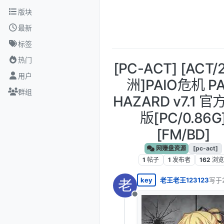
跳转至内容
版块
最新
标签
热门
[PC-ACT] [ACT/
用户
洲]PAIO危机 PA
群组
HAZARD v7.1 
版[PC/0.86G
[FM/BD]
网赚盘资源
[pc-act]
1
帖子
1
发布者
162
浏览
key
老王老王123123
写于
老
最后
离线