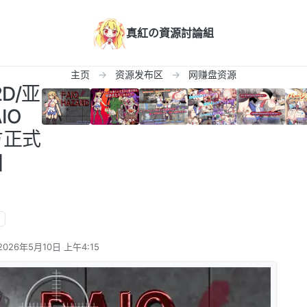
真紅の資源討論組
主页
资源发布区
网赚盘资源
2D/亚
IO
官方正式
]
2026年5月10日 上午4:15
由 编辑