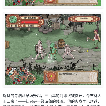
腐臭的青烟从祭坛升起，三百年的封印终被撕开，哥布林大
王归来了——却只是一缕游荡的残魂。他的肉身早已烂透，