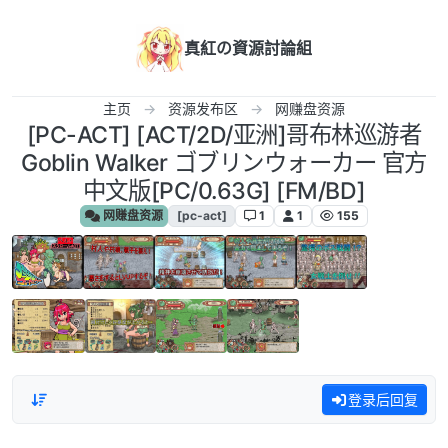
跳转至内容
真紅の資源討論組
主页
资源发布区
网赚盘资源
[PC-ACT] [ACT/2D/亚洲]哥布林巡游者
Goblin Walker ゴブリンウォーカー 官方
中文版[PC/0.63G] [FM/BD]
网赚盘资源
[pc-act]
1
1
155
登录后回复