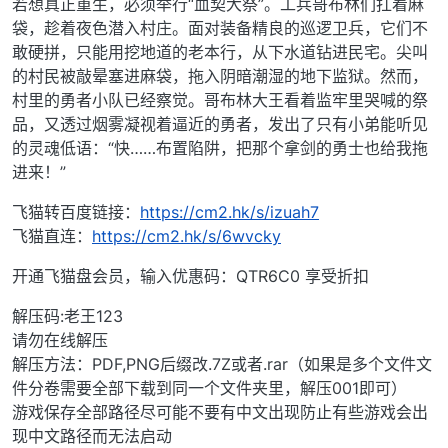
若想真正重生，必须举行“血契大祭”。工兵哥布林们扛着麻
袋，趁着夜色潜入村庄。面对装备精良的巡逻卫兵，它们不
敢硬拼，只能用挖地道的老本行，从下水道钻进民宅。尖叫
的村民被敲晕塞进麻袋，拖入阴暗潮湿的地下监狱。然而，
村里的勇者小队已经察觉。哥布林大王看着监牢里哭喊的祭
品，又透过烟雾凝视着逼近的勇者，发出了只有小弟能听见
的灵魂低语：“快……布置陷阱，把那个拿剑的勇士也给我拖
进来！”
飞猫转百度链接：
https://cm2.hk/s/izuah7
飞猫直连：
https://cm2.hk/s/6wvcky
开通飞猫盘会员，输入优惠码：QTR6C0 享受折扣
解压码:老王123
请勿在线解压
解压方法：PDF,PNG后缀改.7Z或者.rar（如果是多个文件文
件分卷需要全部下载到同一个文件夹里，解压001即可）
游戏保存全部路径尽可能不要有中文出现防止有些游戏会出
现中文路径而无法启动