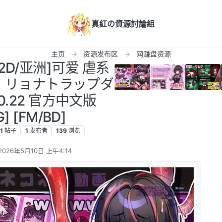
真紅の資源討論組
主页
资源发布区
网赚盘资源
T/2D/亚洲]可爱 虐系
ワ リョナトラップダ
10.22 官方中文版
G] [FM/BD]
1
帖子
1
发布者
139
浏览
2026年5月10日 上午4:14
由 编辑