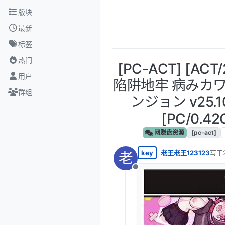
跳转至内容
版块
最新
标签
热门
[PC-ACT] [AC
用户
陷阱地牢 病みカ
群组
ンジョン v25.
[PC/0.42
网赚盘资源
[pc-act]
key
老王老王123123
写于
老
最后
离线