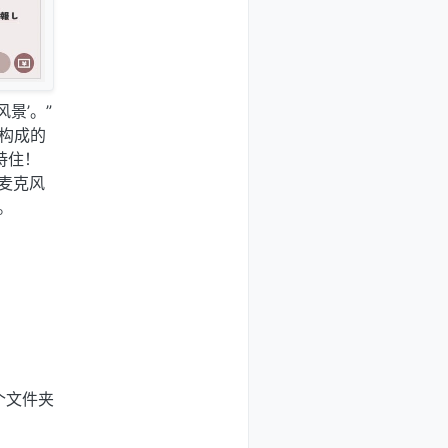
景’。”
构成的
持住！
麦克风
。
个文件夹