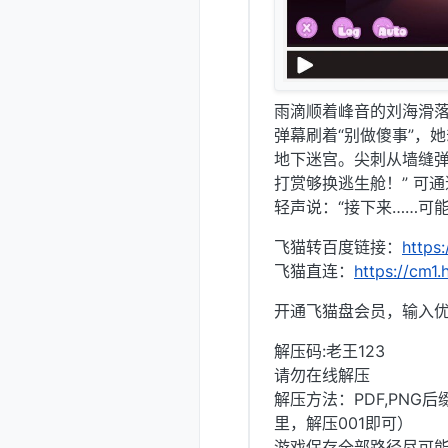
雨滴顺着峰音的刘海滑落
弹幕刷着“别做傻事”，
地下迷宫。尖刺从墙缝弹
打赏够换逃生舱！” 可
轻声说：“接下来……可
飞猫转百度链接：
https:
飞猫直连：
https://cm1.
开通飞猫盘会员，输入优惠
解压码:老王123
请勿在线解压
解压方法：PDF,PNG
里，解压001即可）
游戏保存全部路径尽可