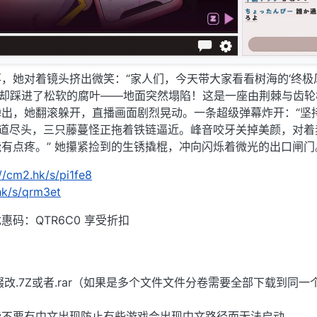
，她对着镜头挤出微笑：“家人们，今天带大家看看树海的‘终极风
她却踩进了松软的腐叶——地面突然塌陷！这是一座由荆棘与齿轮
出，她翻滚躲开，直播画面剧烈晃动。一条超级弹幕炸开：“坚
通道尽头，三只藤蔓怪正拖着铁链逼近。峰音咬牙关掉美颜，对着
能有点疼。” 她攥紧捡到的生锈撬棍，冲向闪烁着微光的出口闸门
//cm2.hk/s/pi1fe8
hk/s/qrm3et
码：QTR6C0 享受折扣
后缀改.7Z或者.rar（如果是多个文件文件分卷需要全部下载到同一
能不要有中文出现防止有些游戏会出现中文路径而无法启动