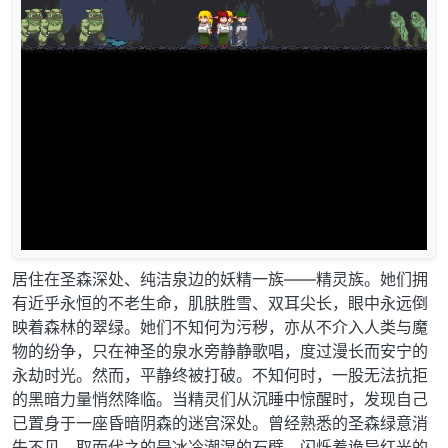
居住在圣森深处、纯洁泉边的妖精一族——精灵族。她们拥
有近乎永恒的不老生命，肌肤胜雪、双耳尖长，眼中永远倒
映着森林的翠绿。她们不知何为污秽，亦从不介入人类与魔
物的纷争，只在神圣的泉水旁静静歌唱，度过漫长而安宁的
永劫时光。然而，平静终被打破。不知何时，一股无法抗拒
的黑暗力量悄然降临。当精灵们从沉睡中惊醒时，发现自己
已置身于一座昏暗阴森的迷宫深处。曾经熟悉的圣森绿意消
失不见，取而代之的是冰冷潮湿的石壁、闪烁着诡异红光的