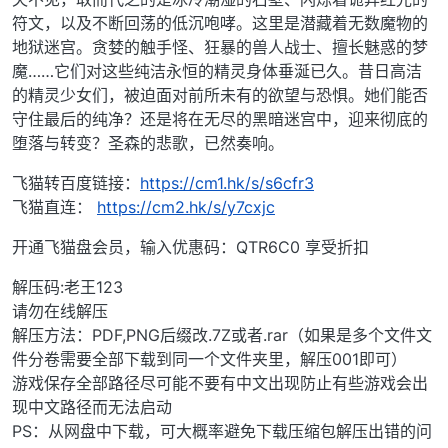
符文，以及不断回荡的低沉咆哮。这里是潜藏着无数魔物的
地狱迷宫。贪婪的触手怪、狂暴的兽人战士、擅长魅惑的梦
魔……它们对这些纯洁永恒的精灵身体垂涎已久。昔日高洁
的精灵少女们，被迫面对前所未有的欲望与恐惧。她们能否
守住最后的纯净？还是将在无尽的黑暗迷宫中，迎来彻底的
堕落与转变？圣森的悲歌，已然奏响。
飞猫转百度链接：
https://cm1.hk/s/s6cfr3
飞猫直连：
https://cm2.hk/s/y7cxjc
开通飞猫盘会员，输入优惠码：QTR6C0 享受折扣
解压码:老王123
请勿在线解压
解压方法：PDF,PNG后缀改.7Z或者.rar（如果是多个文件文
件分卷需要全部下载到同一个文件夹里，解压001即可）
游戏保存全部路径尽可能不要有中文出现防止有些游戏会出
现中文路径而无法启动
PS：从网盘中下载，可大概率避免下载压缩包解压出错的问