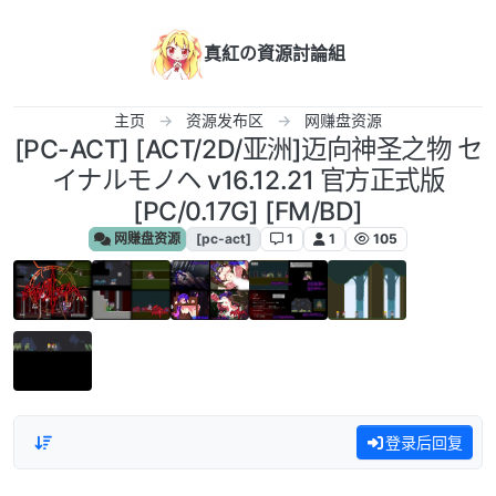
跳转至内容
真紅の資源討論組
主页
资源发布区
网赚盘资源
[PC-ACT] [ACT/2D/亚洲]迈向神圣之物 セ
イナルモノヘ v16.12.21 官方正式版
[PC/0.17G] [FM/BD]
网赚盘资源
[pc-act]
1
1
105
登录后回复