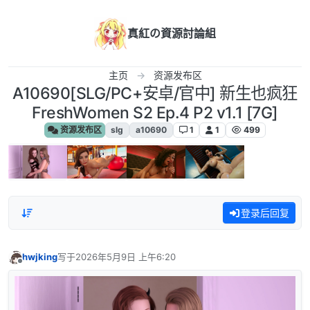
跳转至内容
真紅の資源討論組
主页
资源发布区
A10690[SLG/PC+安卓/官中] 新生也疯狂
FreshWomen S2 Ep.4 P2 v1.1 [7G]
资源发布区
slg
a10690
1
1
499
登录后回复
hwjking
写于
2026年5月9日 上午6:20
最后由 编辑
离线