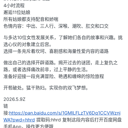
4小时流程
邂逅11位姑娘
所有姑娘都支持配音和娇喘
色情内容：中出、三人行、深喉、潮吹、肛交和口交
与多达10位女性发展关系，了解她们各自的故事和兴趣。挑
选心仪的对象建立后宫。
选择一条充斥着坎坷、喜剧感和海量性爱内容的道路
做出自己的选择开辟道路。揭开过去的谜团，走上复仇之
路，或者选择痛改前非，过上平静的生活。
准备好迎接一段充满冒险、艳遇和缠绵的惊险旅程
开苞破处。猛干熟妇。实现你的双飞梦想。
2026.5.9Z
链
接:
https://pan.baidu.com/s/1GMlLFLzTV6Dq1CCVWznj
WA?pwd=hhrd
提取码:hhrd 复制这段内容后打开百度网盘
手机App，操作更方便哦