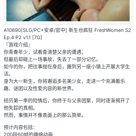
A10690[SLG/PC+安卓/官中] 新生也疯狂 FreshWomen S2
Ep.4 P2 v1.1 [7G]
『游戏介绍』
你青春年少，试着查清楚父亲的遭遇；
但最后却碰上一场事故，失去了一部分记忆。
如今的你，把往事抛在身后，搬到另一座小镇上开展大学生
活。
身为大一新生，你将邂逅多名美少女，走进一个充满着乐
趣、谜团以及性爱内容的新世界。
经历第一季的险情后，你终于与父亲团聚，同时逐渐揭开了
他失踪的真相。
然而，事情并不像表面上的那么简单。
预计内容包括：
200段60帧的缠绵动画