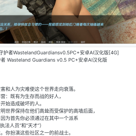
守护者WastelandGuardiansv0.5PC+安卓AI汉化版[4G]
steland Guardians v0.5 PC+安卓AI汉化版
灾害和人为灾难使这个世界走向衰落。
阵营：既有为生存而战的好人，
并开始造成破坏的人。
文明世界保持在他们高耸而受保护的高墙后面，
，因为首先你必须通过在其中一个派系
“执法人员”和“天才”）
性。你扮演这些社区之一的前战士。