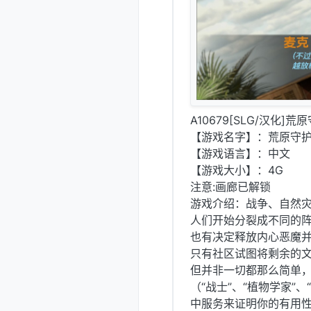
A10679[SLG/汉化]荒原
【游戏名字】：荒原守护者 Wa
【游戏语言】：中文
【游戏大小】：4G
注意:画廊已解锁
游戏介绍：战争、自然
人们开始分裂成不同的
也有决定释放内心恶魔
只有社区试图将剩余的
但并非一切都那么简单
（“战士”、“植物学家”、
中服务来证明你的有用