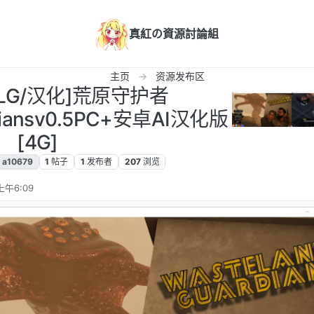
真紅の資源討論組
主页
资源发布区
[SLG/汉化]荒原守护者
rdiansv0.5PC+安卓AI汉化版
[4G]
a10679
1
帖子
1
发布者
207
浏览
上午6:09