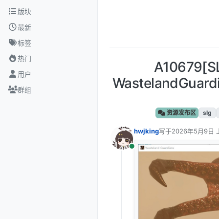
跳转至内容
版块
最新
标签
热门
A10679
用户
WastelandGua
群组
资源发布区
slg
hwjking
写于
2026年5月9日 
最后由 编辑
在线