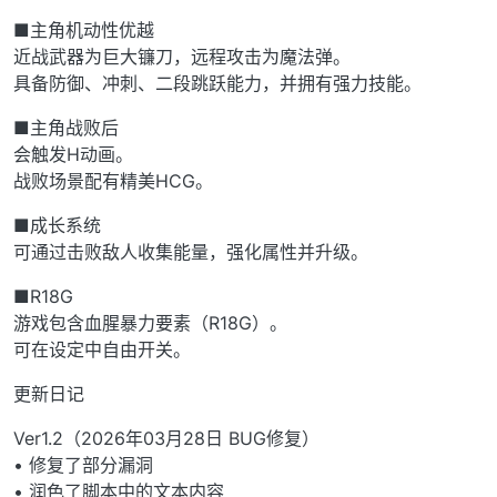
■主角机动性优越
近战武器为巨大镰刀，远程攻击为魔法弹。
具备防御、冲刺、二段跳跃能力，并拥有强力技能。
■主角战败后
会触发H动画。
战败场景配有精美HCG。
■成长系统
可通过击败敌人收集能量，强化属性并升级。
■R18G
游戏包含血腥暴力要素（R18G）。
可在设定中自由开关。
更新日记
Ver1.2（2026年03月28日 BUG修复）
• 修复了部分漏洞
• 润色了脚本中的文本内容