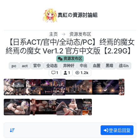
跳转至内容
真紅の資源討論組
主页
资源发布区
【日系ACT/官中/全动态/PC】终焉的魔女
終焉の魔女 Ver1.2 官方中文版【2.29G】
资源发布区
pc
act
官中
全动态
异种奸
中出
血腥
黑暗
战斗h
1
1
1.2k
登录后回复