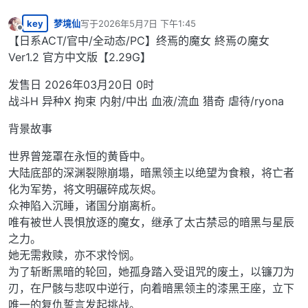
key
梦境仙
写于
2026年5月7日 下午1:45
最后由 编辑
离线
【日系ACT/官中/全动态/PC】终焉的魔女 終焉の魔女
Ver1.2 官方中文版【2.29G】
发售日 2026年03月20日 0时
战斗H 异种X 拘束 内射/中出 血液/流血 猎奇 虐待/ryona
背景故事
世界曾笼罩在永恒的黄昏中。
大陆底部的深渊裂隙崩塌，暗黑领主以绝望为食粮，将亡者
化为军势，将文明碾碎成灰烬。
众神陷入沉睡，诸国分崩离析。
唯有被世人畏惧放逐的魔女，继承了太古禁忌的暗黑与星辰
之力。
她无需救赎，亦不求怜悯。
为了斩断黑暗的轮回，她孤身踏入受诅咒的废土，以镰刀为
刃，在尸骸与悲叹中逆行，向着暗黑领主的漆黑王座，立下
唯一的复仇誓言发起挑战。