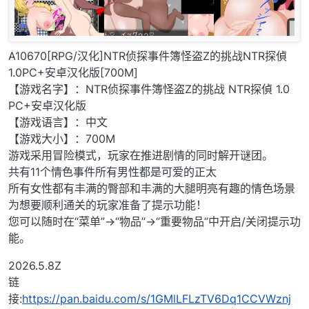
A10670[RPG/汉化]NTR侦探事件簿怪盗Z的挑战NTR探偵
1.0PC+安卓汉化版[700M]
【游戏名字】：NTR侦探事件簿怪盗Z的挑战 NTR探偵 1.0
PC+安卓汉化版
【游戏语言】：中文
【游戏大小】：700M
游戏采用冒险模式，玩家在推进剧情的同时解开谜团。
共有11个情色事件所有男性都是可爱的正太
所有女性都有丰满的臀部和丰满的大腿明亮有趣的情色场景
为想要顺利通关的玩家准备了提示功能！
您可以随时在“菜单”→“物品”→“重要物品”中开启/关闭提示功
能。
2026.5.8Z
链
接:
https://pan.baidu.com/s/1GMlLFLzTV6Dq1CCVWznj