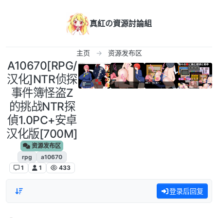
跳转至内容
真紅の資源討論組
主页
资源发布区
A10670[RPG/
汉化]NTR侦探
事件簿怪盗Z
的挑战NTR探
偵1.0PC+安卓
汉化版[700M]
资源发布区
rpg
a10670
1
1
433
登录后回复