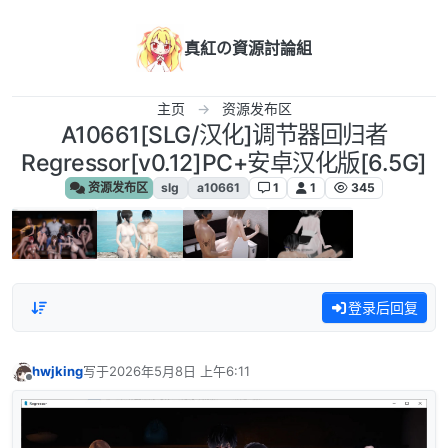
跳转至内容
真紅の資源討論組
主页
资源发布区
A10661[SLG/汉化]调节器回归者
Regressor[v0.12]PC+安卓汉化版[6.5G]
资源发布区
slg
a10661
1
1
345
登录后回复
hwjking
写于
2026年5月8日 上午6:11
最后由 编辑
离线