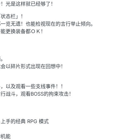
力！光是这样就已经够了！
「状态栏」！
都一览无遗！也能检视现在的言行举止倾向。
杏能更换装备都ＯＫ！
顾。
就会以碎片形式出现在回想中！
斗，以及观看一些支线事件！！
行战斗，观看BOSS的拘束攻击！
手的经典 RPG 模式
的机能