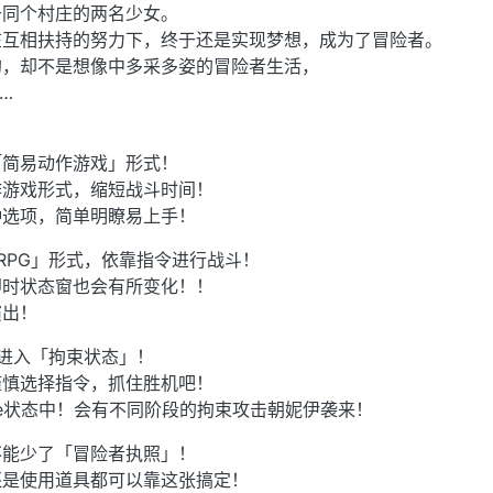
于同个村庄的两名少女。
在互相扶持的努力下，终于还是实现梦想，成为了冒险者。
的，却不是想像中多采多姿的冒险者生活，
…
「简易动作游戏」形式！
作游戏形式，缩短战斗时间！
种选项，简单明瞭易上手！
统RPG」形式，依靠指令进行战斗！
即时状态窗也会有所变化！！
演出！
会进入「拘束状态」！
谨慎选择指令，抓住胜机吧！
ase状态中！会有不同阶段的拘束攻击朝妮伊袭来！
不能少了「冒险者执照」！
还是使用道具都可以靠这张搞定！