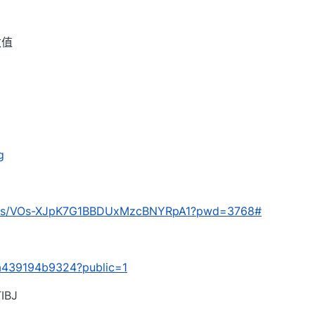
数值
g
com/s/VOs-XJpK7G1BBDUxMzcBNYRpA1?pwd=3768#
/da439194b9324?public=1
BJ