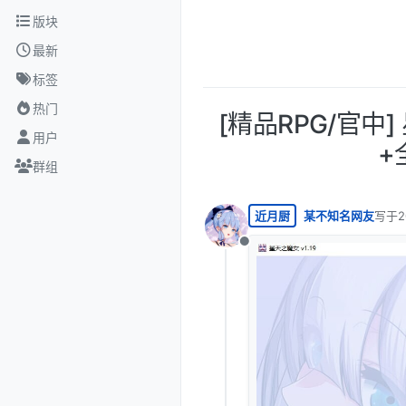
跳转至内容
版块
最新
标签
热门
[精品RPG/官中]
用户
+
群组
近月厨
某不知名网友
写于
2
最后由
离线