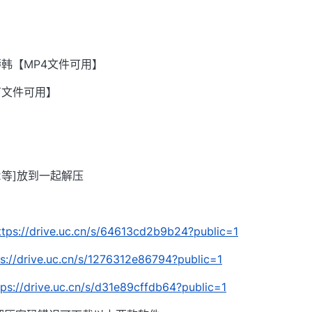
韩【MP4文件可用】
有文件可用】
002等]放到一起解压
ttps://drive.uc.cn/s/64613cd2b9b24?public=1
ps://drive.uc.cn/s/1276312e86794?public=1
tps://drive.uc.cn/s/d31e89cffdb64?public=1