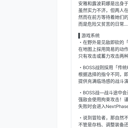
安雅和露波莉娜是出身
虽然实力不济，但两人
然而在前方等待着她们
而是危险又贫苦的日常…
▌游戏系统
・在野外是见敌即砍的
在地图上採用简易的动
只有攻击或蓄力攻击两
・BOSS战则採用「传
根据选择的指令不同，
提供充满临场感的战斗
・BOSS战—战斗途中
强敌会使用拘束攻击！
失败时会进入NextPh
・说到冒险者，那自然
不管是存档、调整装备