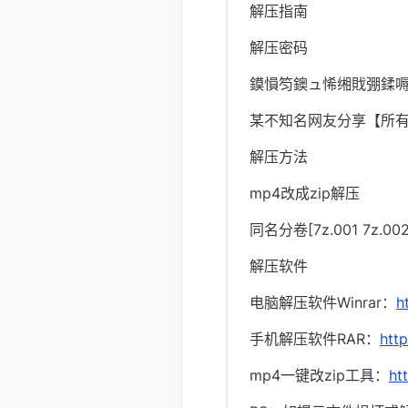
解压指南
解压密码
鏌愪笉鐭ュ悕缃戝弸鍒嗕
某不知名网友分享【所
解压方法
mp4改成zip解压
同名分卷[7z.001 7z.
解压软件
电脑解压软件Winrar：
h
手机解压软件RAR：
htt
mp4一键改zip工具：
ht