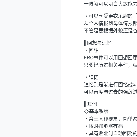
一眼就可以明白大致能
・可以享受更衣乐趣的
从个人情报到母体情报
不管是要根据外貌还是
▌回想与追忆
・回想
ERO事件可以用回想回
只要经历过相关事件，
・追忆
追忆则是能进行回忆战
可以再度与过去的强敌进
▌其他
◇基本系统
・第三人称视角，简单易上
・随时都能够存档
・具有败北时自动回溯