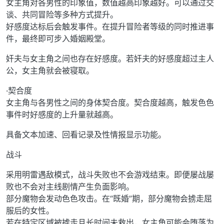
女主角对各男性的印象值，数值越高印象越好。可以通过交
谈、共同冒险等多种方式提升。
好感度达标后会触发事件。在提升冒险者等级的同时推进事
件，最终即可步入婚姻殿堂。
奸夫与女主角之间也存在好感度。若奸夫的好感度超过主人
公，女主角就会被寝取。
·契合度
女主角与各男性之间的身体契合度。契合度越高，触发色色
事件时好感度的上升量就越高。
具备文本加速、回看记录及性情报显示功能。
战斗
采用明雷遇敌模式，战斗失败也不会游戏结束。即便屡战屡
败也不会对主线剧情产生负面影响。
部分魔物会发动色色攻击。在“既婚”期，部分魔物会掳走屈
服后的女性。
若在特定区域被掳走且长时间未救出，女主角可能会堕落为