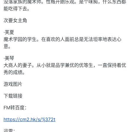
没落家族的魔术师。性格开朗乐观。是个味痴，什么东西都
能吃得下去。
次要女主角
·芙夏
魔术学园的学生。在喜欢的人面前总是无法坦率地表达心
意。
·美琴
大商人的妻子。从小就是品学兼优的优等生，一直保持着优
秀的成绩。
游戏图片
下载链接
FM转百度：
https://cm2.hk/s/1j372t
迅雷：