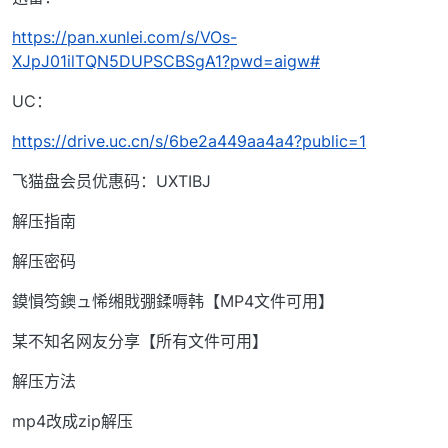
https://pan.xunlei.com/s/VOs-
XJpJ01ilTQN5DUPSCBSgA1?pwd=aigw#
UC：
https://drive.uc.cn/s/6be2a449aa4a4?public=1
飞猫盘会员优惠码：UXTIBJ
解压指南
解压密码
鏌愪笉鐭ュ悕缃戝弸鍒嗕韩【MP4文件可用】
某不知名网友分享【所有文件可用】
解压方法
mp4改成zip解压