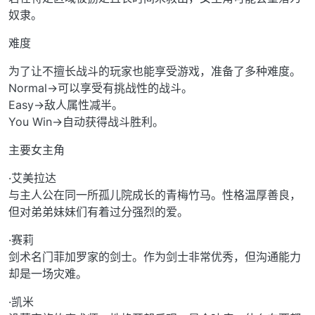
奴隶。
难度
为了让不擅长战斗的玩家也能享受游戏，准备了多种难度。
Normal→可以享受有挑战性的战斗。
Easy→敌人属性减半。
You Win→自动获得战斗胜利。
主要女主角
·艾美拉达
与主人公在同一所孤儿院成长的青梅竹马。性格温厚善良，
但对弟弟妹妹们有着过分强烈的爱。
·赛莉
剑术名门菲加罗家的剑士。作为剑士非常优秀，但沟通能力
却是一场灾难。
·凯米