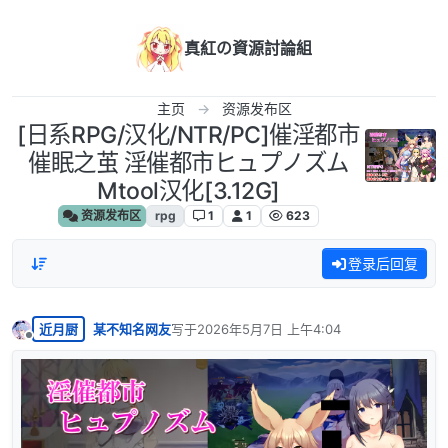
跳转至内容
真紅の資源討論組
主页
资源发布区
[日系RPG/汉化/NTR/PC]催淫都市
催眠之茧 淫催都市ヒュプノズム
Mtool汉化[3.12G]
资源发布区
rpg
1
1
623
登录后回复
近月厨
某不知名网友
写于
2026年5月7日 上午4:04
最后由 编辑
离线