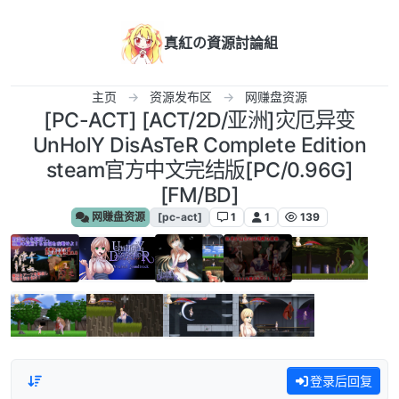
跳转至内容
真紅の資源討論組
主页
资源发布区
网赚盘资源
[PC-ACT] [ACT/2D/亚洲]灾厄异变
UnHolY DisAsTeR Complete Edition
steam官方中文完结版[PC/0.96G]
[FM/BD]
网赚盘资源
[pc-act]
1
1
139
登录后回复