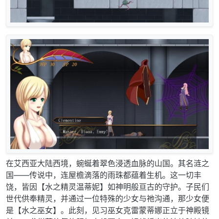
在艾西亚大陆西境，蜿蜒着翠色浸透血脉的山国。其名涟之
国——传说中，连屋檐滴落的雨珠都蕴着生机。这一切丰
饶，皆因【水之精灵温蒂妮】如神明般亘古的守护。子民们
世代供奉精灵，并通过一位特殊的少女与祂沟通，那少女便
是【水之巫女】。此刻，见习巫女克雷蒙蒂娜正立于神殿镜