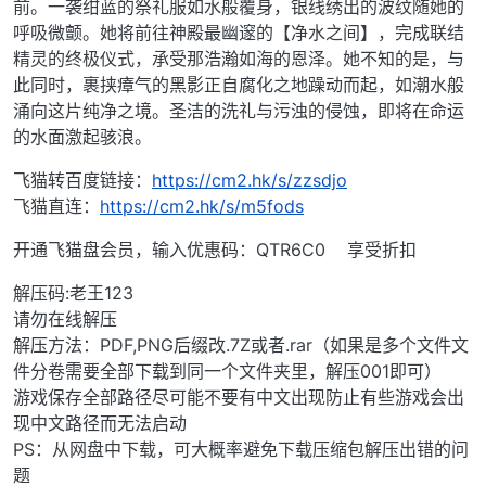
前。一袭绀蓝的祭礼服如水般覆身，银线绣出的波纹随她的
呼吸微颤。她将前往神殿最幽邃的【净水之间】，完成联结
精灵的终极仪式，承受那浩瀚如海的恩泽。她不知的是，与
此同时，裹挟瘴气的黑影正自腐化之地躁动而起，如潮水般
涌向这片纯净之境。圣洁的洗礼与污浊的侵蚀，即将在命运
的水面激起骇浪。
飞猫转百度链接：
https://cm2.hk/s/zzsdjo
飞猫直连：
https://cm2.hk/s/m5fods
开通飞猫盘会员，输入优惠码：QTR6C0 享受折扣
解压码:老王123
请勿在线解压
解压方法：PDF,PNG后缀改.7Z或者.rar（如果是多个文件文
件分卷需要全部下载到同一个文件夹里，解压001即可）
游戏保存全部路径尽可能不要有中文出现防止有些游戏会出
现中文路径而无法启动
PS：从网盘中下载，可大概率避免下载压缩包解压出错的问
题