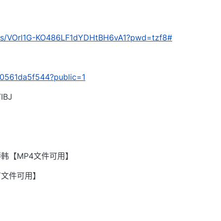
om/s/VOrl1G-KO486LF1dYDHtBH6vA1?pwd=tzf8#
c10561da5f544?public=1
BJ
韩【MP4文件可用】
有文件可用】