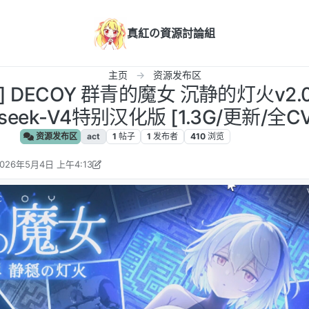
真紅の資源討論組
主页
资源发布区
C] DECOY 群青的魔女 沉静的灯火v2.
pseek-V4特别汉化版 [1.3G/更新/全CV
资源发布区
act
1
帖子
1
发布者
410
浏览
026年5月4日 上午4:13
 某不知名网友 编辑
2026年5月4日 上午12:53