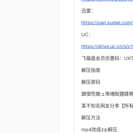
迅雷：
https://pan.xunlei.c
UC：
https://drive.uc.cn/s/
飞猫盘会员优惠码：UXTI
解压指南
解压密码
鏌愪笉鐭ュ悕缃戝弸鍒嗕
某不知名网友分享【所
解压方法
mp4改成zip解压