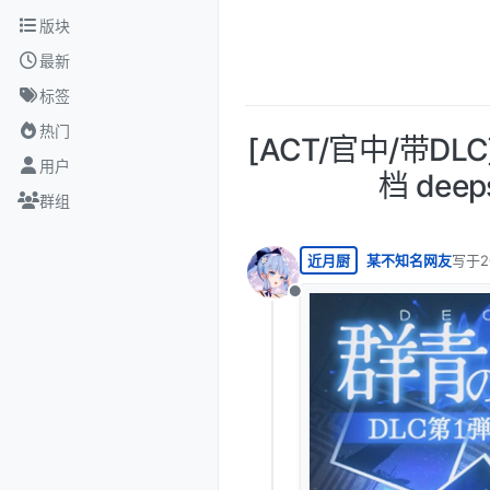
跳转至内容
版块
最新
标签
热门
[ACT/官中/带DL
用户
档 dee
群组
近月厨
某不知名网友
写于
2
最后由
离线