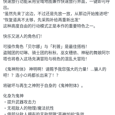
快速旅行功能采用全域地图兼作快速旅行界面，一键即可呼
出。
"虽然先来了这边，不过还是先放一放，从那边开始推进吧"
"恢复道具不太够，先采购补给再重新出发"
这种高度自由的行动模式正是本作的重要特色之一。
快乐又迷人的角色们！
可操作角色「贝尔娜」与「利普」是最佳搭档！
盗贼团的切琳、骑士团的秋秋、巫女穗依、神秘的舞娘阿尔
塔也将卷入这场充满冒险与桃色的混乱大冒险！
《鬼神附体》 神明啊！请赐予我您强大的力量！…骗人的
吧！？连小○鸡都长出来了！？
将破坏与再生之神附于自身的《鬼神附体》。
化身为鬼神
・提升武器攻击力
・无视敌人的物理/魔法抗性
・使部分敌人拥有的无敌屏障"恶神加护"失效