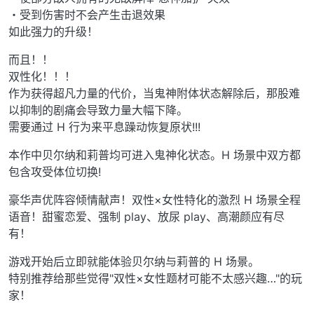
・受到伤害时不会产生击退效果
如此强力的升级！
而且！！
双性化！！！
作为获得超凡力量的代价，当鬼神附体状态解除后，那股难
以抑制的剧痛会导致力量大幅下降。
需要通过 H 行为来平息躁动恢复原状!!!
本作中贝尔纳和莉普均可进入鬼神化状态。H 场景中双方都
包含攻受体位切换!
豪华声优阵容倾情献声！双性×女性特化的激烈 H 场景全程
语音！甜蜜恋爱、强制 play、放尿 play、高潮颜应有尽
有！
游戏开始后立即就能体验贝尔纳与莉普的 H 场景。
特别推荐给那些觉得"双性×女性题材可能不太感兴趣…"的玩
家！