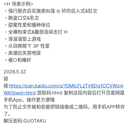
<H 场景示例>
・强行脱衣后实施类似强
︎奸的后入式&肛交
・跪姿口交&乳交
・甜蜜性爱和播种体位
・全裸拘束式&腹部连续击打 H
・滑溜溜垫上游戏
・众目睽睽下 3P 性爱
・高潮后失禁喷尿
・催○和睡奸
2026.5.3Z
链
接:
https://pan.baidu.com/s/1GMlLFLzTV6Dq1CCVWznj
WA?pwd=hhrd
提取码:hhrd 复制这段内容后打开百度网盘
手机App，操作更方便哦
为了防止文件被和些能把链接做成二维码，用手机APP转存
了。
解压密码:GUOTAKU