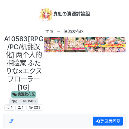
跳转至内容
真紅の資源討論組
主页
资源发布区
A10583[RPG
/PC/机翻汉
化] 两个人的
探险家 ふた
りな×エクス
プローラー
[1G]
资源发布区
rpg
a10583
1
1
223
登录后回复