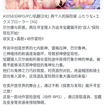
A10583[RPG/PC/机翻汉化] 两个人的探险家 ふたりな×エ
クスプローラー [1G]
贝尔娜与莉普。两位寻宝猎人为追寻宝藏展开的"双人"探险
现在开始！
双女主+喜剧+动作冒险!!
传说中创造世界的七内斯神、雷格拉神、巴尔鲁神。
三神维持的和谐逐渐崩坏，导致邪神使徒现世。
宝藏猎人贝尔纳和利普在冒险途中获得巴鲁尔神的神谕，被
赐予能够消灭邪神使徒的鬼神化力量。
他们与鬼神之力巧妙周旋，时而激烈对抗，将盗贼团和骑士
团也卷入其中，这场混乱冒险预示着大骚动的来临！
在类开放世界的舞台上，通过不断《探索与发现》展开寻宝
之旅！
这是一款动作冒险游戏（动作 RPG），通过获取道具、宝藏
及变身等资源来排除障碍。