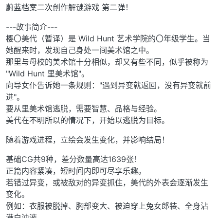
蔚蓝档案二次创作解谜游戏 第二弹！
---故事简介---
樱〇美代（暂译）是 Wild Hunt 艺术学院的〇年级学生。当
她醒来时，发现自己身处一间美术馆之中。
那里与母校的美术馆十分相似，却又有些不同，似乎被称为
"Wild Hunt 里美术馆"。
向导女仆告诉她一条规则："遇到异变就返回，没有异变就前
进"。
要从里美术馆逃脱，需要智慧、品格与经验。
美代在不明所以的情况下，开始以逃脱为目标。
随着游戏进程，立绘会发生变化，并影响结局！
基础CG共9种，差分数量高达1639张！
正篇内容紧凑，短时间内即可尽享乐趣。
若错过异变，或被敌对的异变抓住，美代的外表会逐渐发生
变化。
例如：衣服被脱掉、胸部变大、被迫穿上兔女郎装、全身沾
满白浊液……