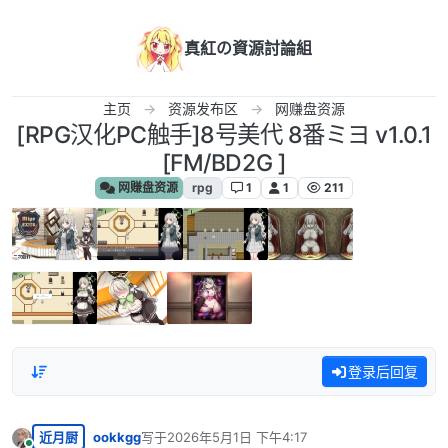
跳转至内容
真紅の資源討論組
主页
资源发布区
网赚盘资源
[RPG汉化PC触手]8号美代 8番ミヨ v1.0.1
[FM/BD2G ]
网赚盘资源
rpg
1
1
211
登录后回复
近月厨
ookkgg
写于
2026年5月1日 下午4:17
最后由 编辑