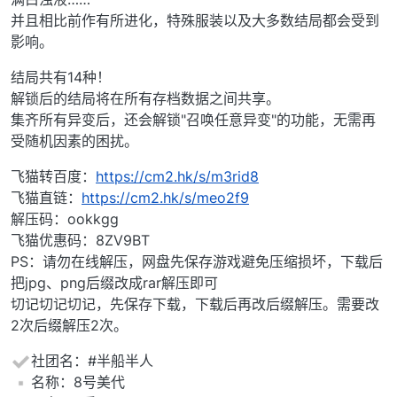
并且相比前作有所进化，特殊服装以及大多数结局都会受到
影响。
结局共有14种！
解锁后的结局将在所有存档数据之间共享。
集齐所有异变后，还会解锁"召唤任意异变"的功能，无需再
受随机因素的困扰。
飞猫转百度：
https://cm2.hk/s/m3rid8
飞猫直链：
https://cm2.hk/s/meo2f9
解压码：ookkgg
飞猫优惠码：8ZV9BT
PS：请勿在线解压，网盘先保存游戏避免压缩损坏，下载后
把jpg、png后缀改成rar解压即可
切记切记切记，先保存下载，下载后再改后缀解压。需要改
2次后缀解压2次。
社团名：#半船半人
️名称：8号美代