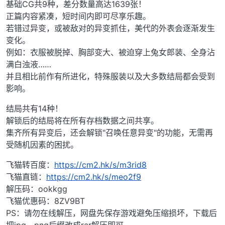
基础CG共9种，差分数量高达1639张！
正篇内容紧凑，短时间内即可尽享乐趣。
若错过异变，或被敌对的异变抓住，美代的外表会逐渐发生
变化。
例如：衣服被脱掉、胸部变大、被迫穿上兔女郎装、全身沾
满白浊液……
并且相比前作有所进化，特殊服装以及大多数结局都会受到
影响。
结局共有14种！
解锁后的结局将在所有存档数据之间共享。
集齐所有异变后，还会解锁"召唤任意异变"的功能，无需再
受随机因素的困扰。
飞猫转百度：
https://cm2.hk/s/m3rid8
飞猫直链：
https://cm2.hk/s/meo2f9
解压码：ookkgg
飞猫优惠码：8ZV9BT
PS：请勿在线解压，网盘先保存游戏避免压缩损坏，下载后
把jpg、png后缀改成rar解压即可