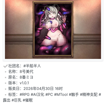
社团名：#半船半人
️名称：8号美代
️原名：8番ミヨ
️版本：v1.0.1
️贩卖日：2026年04月30日 16时
️标签：#RPG #AI汉化 #PC #MTool #触手 #精神支配 #
露出 #巨乳 #催眠