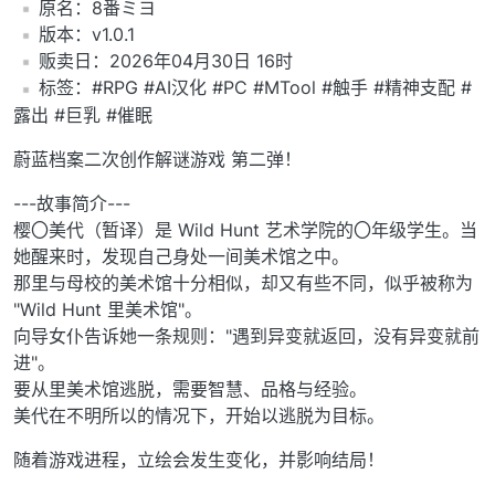
️原名：8番ミヨ
️版本：v1.0.1
️贩卖日：2026年04月30日 16时
️标签：#RPG #AI汉化 #PC #MTool #触手 #精神支配 #
露出 #巨乳 #催眠
蔚蓝档案二次创作解谜游戏 第二弹！
---故事简介---
樱〇美代（暂译）是 Wild Hunt 艺术学院的〇年级学生。当
她醒来时，发现自己身处一间美术馆之中。
那里与母校的美术馆十分相似，却又有些不同，似乎被称为
"Wild Hunt 里美术馆"。
向导女仆告诉她一条规则："遇到异变就返回，没有异变就前
进"。
要从里美术馆逃脱，需要智慧、品格与经验。
美代在不明所以的情况下，开始以逃脱为目标。
随着游戏进程，立绘会发生变化，并影响结局！