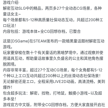
游戏介绍·
解密互动SLG中的精品，两页多27个全动态CG场景，各种
童话女主~
每个场景都有5-12种高质量社保动态互动，共超过200种エ
ロ玩法！
内容包括：游戏本体+全CG回想存档，已整合
这是[DSGame]在STEAM发布的一款暗黑童话题材解密互动
游戏。
玩家要穿梭在数十个有关童话的黑暗梦境中，通过观察并使
用道具互动，帮助童话故事里久负盛名的公主和其他角色摆
脱困境。
内容非常丰富，超过27个互动CG场景，每个女角都有5-12
个种以上エロ互动共超过200种以上的丝滑动态社保场景！
无论解密还是エロ，全程采用LIVE2D动画，高清流畅，美到
爆炸！
包含超多玩法：解密，找物，打地鼠，触摸小游戏~以及超
多本垒！
游戏官方中文版，附带全CG回想存档，方便大家直接开启社