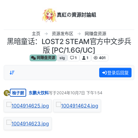
跳转至内容
真紅の資源討論組
主页
资源发布区
网赚盘资源
黑暗童话：LOST2 STEAM官方中文步兵
版 [PC/1.6G/UC]
网赚盘资源
slg
1
1
401
登录后回复
柚子厨
东鹏大饮料
写于
2024年10月7日 下午1:54
东
最后由 编辑
离线