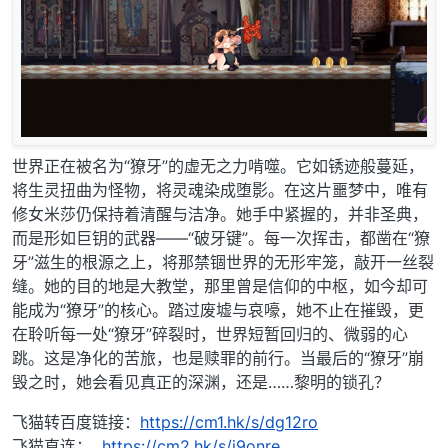
​世界正在被名为“獠牙”的虚无之力啃噬。它如锈迹般蔓延，
将生灵扭曲为怪物，将灵魂染成堕影。在这片噩梦中，唯有
修女米莎仍保持着清醒与洁净。她手中紧握的，并非圣典，
而是形如巨钥的武器——“破牙键”。每一次挥击，都凿在“獠
牙”滋生的根源之上，将那禁锢世界的无形牢笼，敲开一丝裂
缝。她的目的地是大教堂，那里曾是信仰的中枢，如今却可
能成为“獠牙”的核心。踏过废墟与哀嚎，她不止在摧毁，更
在聆听每一处“獠牙”碎裂时，世界短暂回归的、微弱的心
跳。这是净化的苦旅，也是赎罪的前行。当最后的“獠牙”崩
毁之时，她会看见真正的深渊，还是……黎明的锁孔？
飞猫转百度链接：
https://cm1.hk/s/dg12ro
飞猫直连：
https://cm2.hk/s/i9onre