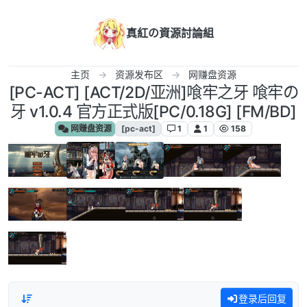
跳转至内容
真紅の資源討論組
主页
资源发布区
网赚盘资源
[PC-ACT] [ACT/2D/亚洲]喰牢之牙 喰牢の
牙 v1.0.4 官方正式版[PC/0.18G] [FM/BD]
网赚盘资源
[pc-act]
1
1
158
登录后回复