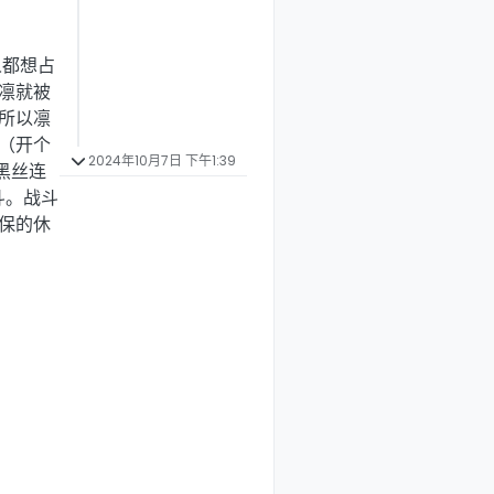
人都想占
凛就被
.所以凛
音（开个
2024年10月7日 下午1:39
黑丝连
斗。战斗
保的休