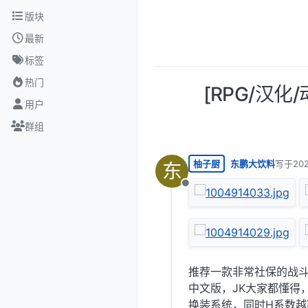
跳转至内容
版块
最新
标签
热门
[RPG/汉
用户
群组
柚子厨
东鹏大饮料
写于
20
东
最后由 
离线
推荐一款非常社保的战斗
中文版，JK大家都懂得
换装系统，同时H系数