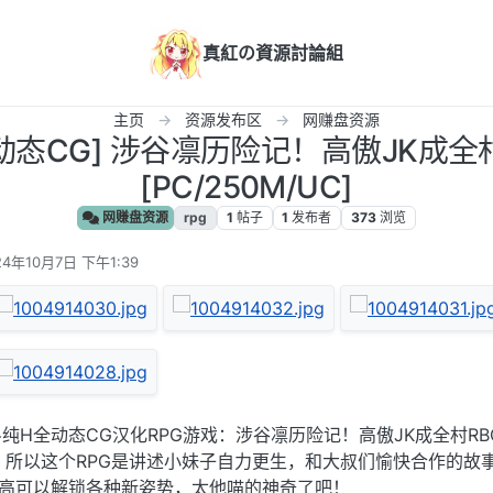
真紅の資源討論組
主页
资源发布区
网赚盘资源
化/动态CG] 涉谷凛历险记！高傲JK成全
[PC/250M/UC]
网赚盘资源
rpg
1
帖子
1
发布者
373
浏览
24年10月7日 下午1:39
编辑
纯H全动态CG汉化RPG游戏：涉谷凛历险记！高傲JK成全村RB
，所以这个RPG是讲述小妹子自力更生，和大叔们愉快合作的故
越高可以解锁各种新姿势，太他喵的神奇了吧！