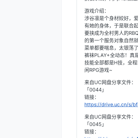
游戏介绍：
涉谷凛是个身材姣好，
有她的身体，于是联合
要挟成为全村男人的RB
的第一个服务对象自然就
菜单都要喘息，太银荡了
裤袜PLAY+全动态！
技能全部都是H技，全
闲RPG游戏~
来自UC网盘分享文件：
「0044」
链接：
https://drive.uc.cn/s
来自UC网盘分享文件：
「0045」
链接：