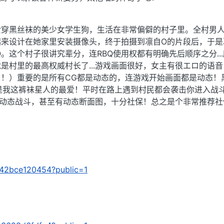
爱穿黑丝袜的美少女学生狗，生活在非常偏僻的村子里。全村男
起来设计在她家里安装摄像头，终于拍摄到凛自O的片段后，于是
Q。这个村子很讲究辈分，连RBQ使用权都有明确先后顺序之分..
是村里的最高权威村长了...游戏画面很好，女主有很エロ的语
！）重要的是所有CG都是动态的，连游戏开始画面都是动态！
真是我这裤袜星人的最爱！平时在路上遇到村民都会袭击你进入战
程动态战斗，甚至有动态断面图，十分社保！总之是个非常推荐社
/bf42bce120454?public=1