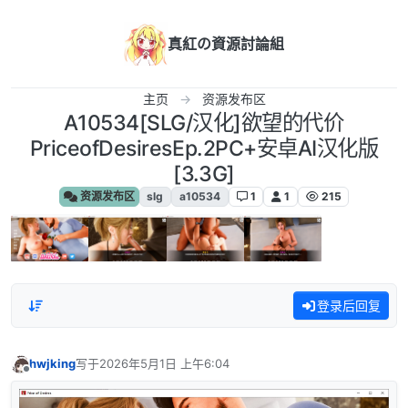
跳转至内容
真紅の資源討論組
主页
资源发布区
A10534[SLG/汉化]欲望的代价
PriceofDesiresEp.2PC+安卓AI汉化版
[3.3G]
资源发布区
slg
a10534
1
1
215
登录后回复
hwjking
写于
2026年5月1日 上午6:04
最后由 编辑
离线