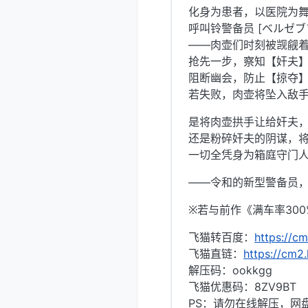
化身为患者，以医院为舞
呼叫铃警备员 [ベルゼブ
——肉壶们时刻被觊觎
抢先一步，察知【奸夫
阻断幽会，防止【掠夺】
若失败，肉壶将坠入敌
是将肉壶拱手让给奸夫
还是粉碎奸夫的阴谋，
一切全凭身为箱庭守门人
——令和的新型警备员
※若与前作《满车率30
飞猫转百度：
https://c
飞猫直链：
https://cm2.
解压码：ookkgg
飞猫优惠码：8ZV9BT
PS：请勿在线解压，网盘