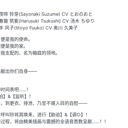
铃芽(Sayonaki Suzume) CV とおのおと
紫(Harusuki Tsukushi) CV 汤木 ちゆり
(Iitoyo Fuuko) CV 奥川 久美子
，便是我的使命。
院便是我的家。
受我支配的、名为箱庭的领地。
是献出你们自身——
时间表吧……！
偷拍】&【监听】！
态，到更衣、排泄、乃至不堪入目的自慰——
呼叫铃将其唤来，进行【胁迫】&【调○】！
的过程，将由精美插画与震撼的全语音悉数呈献……！！