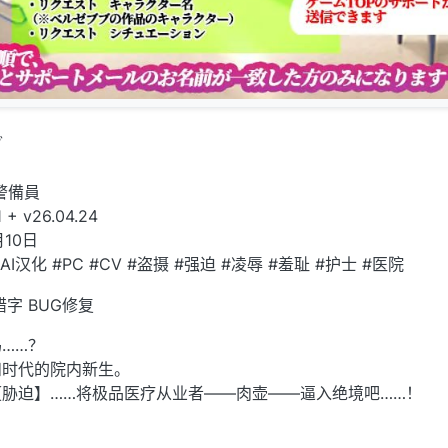
ブ
警備員
 + v26.04.24
月10日
#AI汉化 #PC #CV #盗摄 #强迫 #凌辱 #羞耻 #护士 #医院
错字 BUG修复
……？
和时代的院内新生。
胁迫】……将极品医疗从业者——肉壶——逼入绝境吧……！