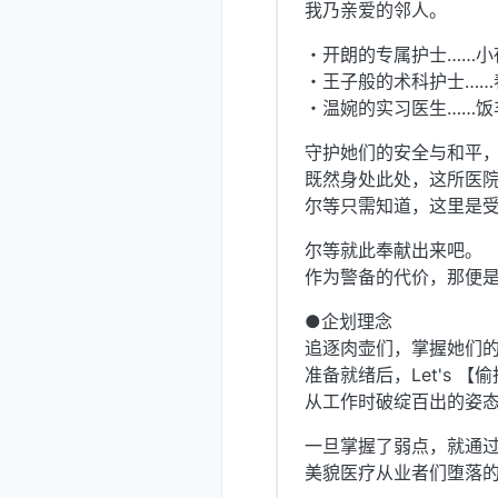
我乃亲爱的邻人。
・开朗的专属护士……小夜啼 
・王子般的术科护士……春锄 筑
・温婉的实习医生……饭丰 风子
守护她们的安全与和平
既然身处此处，这所医
尔等只需知道，这里是
尔等就此奉献出来吧。
作为警备的代价，那便
●企划理念
追逐肉壶们，掌握她们的
准备就绪后，Let's 【
从工作时破绽百出的姿
一旦掌握了弱点，就通过
美貌医疗从业者们堕落