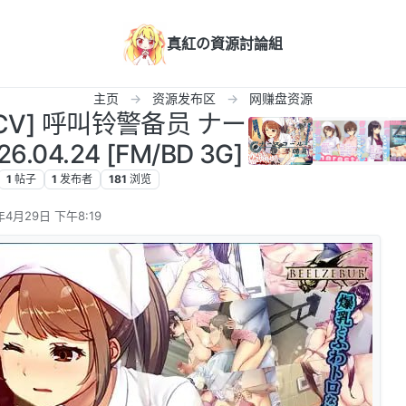
真紅の資源討論組
主页
资源发布区
网赚盘资源
CV] 呼叫铃警备员 ナー
04.24 [FM/BD 3G]
1
帖子
1
发布者
181
浏览
年4月29日 下午8:19
辑