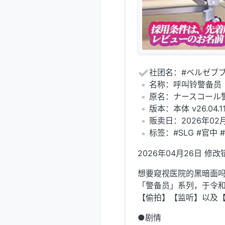
社团名：#ベルゼブ
️名称：呼叫铃警备员
️原名：ナースコール
️版本：本体 v26.04.11
️贩卖日：2026年02
️标签：#SLG #官中 
2026年04月26日 修改
想要窥视医院的黑暗面吗
「警备员」系列，于令
【偷拍】【监听】以及【
●剧情