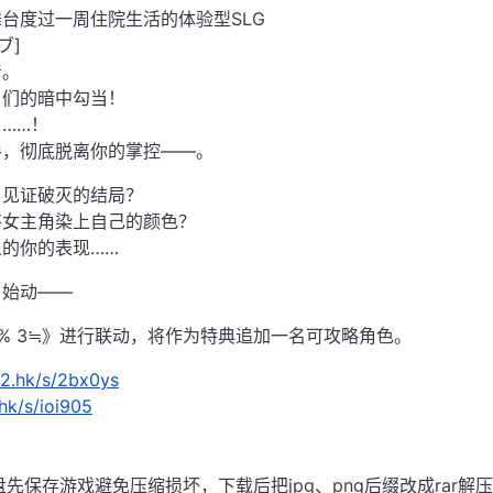
台度过一周住院生活的体验型SLG
ブ]
着。
】们的暗中勾当！
……！
手，彻底脱离你的掌控——。
，见证破灭的结局？
将女主角染上自己的颜色？
的你的表现……
，始动——
0% 3≒》进行联动，将作为特典追加一名可攻略角色。
m2.hk/s/2bx0ys
hk/s/ioi905
先保存游戏避免压缩损坏，下载后把jpg、png后缀改成rar解