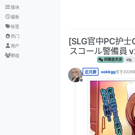
跳转至内容
版块
最新
标签
热门
[SLG官中PC护士
用户
スコール警備員 v26.
群组
网赚盘资源
slg
近月厨
ookkgg
写于
2026
最后由 编
离线