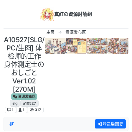
跳转至内容
真紅の資源討論組
主页
资源发布区
A10527[SLG/
PC/生肉] 体
检师的工作
身体測定士の
おしごと
Ver1.02
[270M]
资源发布区
slg
a10527
1
1
317
登录后回复