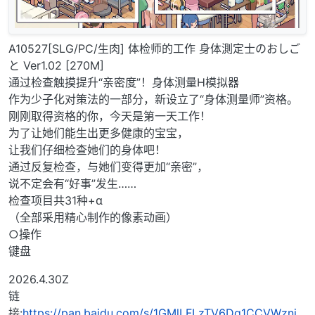
A10527[SLG/PC/生肉] 体检师的工作 身体測定士のおしご
と Ver1.02 [270M]
通过检查触摸提升“亲密度”！身体测量H模拟器
作为少子化对策法的一部分，新设立了“身体测量师”资格。
刚刚取得资格的你，今天是第一天工作！
为了让她们能生出更多健康的宝宝，
让我们仔细检查她们的身体吧！
通过反复检查，与她们变得更加“亲密”，
说不定会有“好事”发生……
检查项目共31种+α
（全部采用精心制作的像素动画）
○操作
键盘
2026.4.30Z
链
接:
https://pan.baidu.com/s/1GMlLFLzTV6Dq1CCVWznj