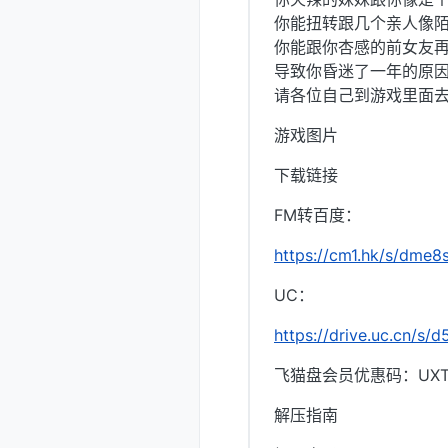
你能扭转跟几个亲人像
你能跟你杏感的前女友
导致你昏迷了一年的原
请各位自己到游戏里面
游戏图片
下载链接
FM转百度：
https://cm1.hk/s/dme8
UC：
https://drive.uc.cn/s
飞猫盘会员优惠码：UXTI
解压指南