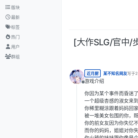
跳转至内容
版块
最新
标签
热门
[大作SLG/官中/步
用户
群组
近月厨
某不知名网友
写于
2
最后由
游戏介绍
离线
你因为某个事件而昏迷了
一个超级杏感的淑女来
你稀里糊涂跟着妈妈回
被一堆美女包围的你，
你的前女友因为你失忆
而你的妈妈，姐姐对你
你火辣的妹妹跟你像是个仇