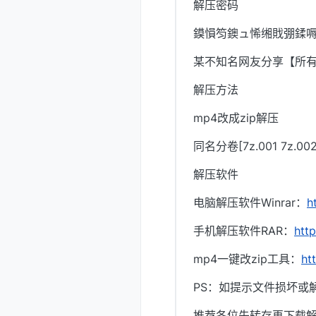
解压密码
鏌愪笉鐭ュ悕缃戝弸鍒嗕
某不知名网友分享【所
解压方法
mp4改成zip解压
同名分卷[7z.001 7z.
解压软件
电脑解压软件Winrar：
h
手机解压软件RAR：
htt
mp4一键改zip工具：
ht
PS：如提示文件损坏或
推荐各位先转存再下载解