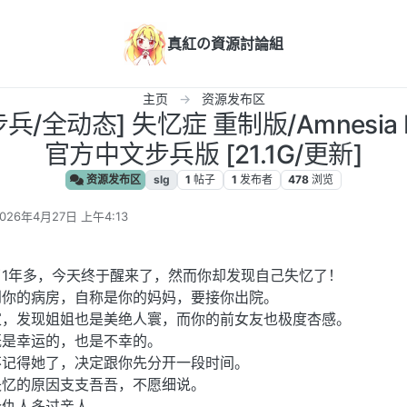
真紅の資源討論組
主页
资源发布区
兵/全动态] 失忆症 重制版/Amnesia Rem
官方中文步兵版 [21.1G/更新]
资源发布区
slg
1
帖子
1
发布者
478
浏览
026年4月27日 上午4:13
 编辑
1年多，今天终于醒来了，然而你却发现自己失忆了！
到你的病房，自称是你的妈妈，要接你出院。
家，发现姐姐也是美绝人寰，而你的前女友也极度杏感。
既是幸运的，也是不幸的。
不记得她了，决定跟你先分开一段时间。
失忆的原因支支吾吾，不愿细说。
人多过亲人...