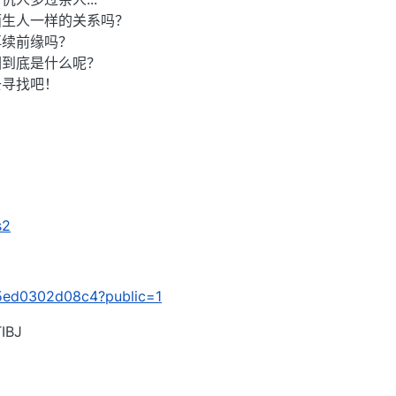
陌生人一样的关系吗？
再续前缘吗？
因到底是什么呢？
去寻找吧！
s2
/d5ed0302d08c4?public=1
BJ