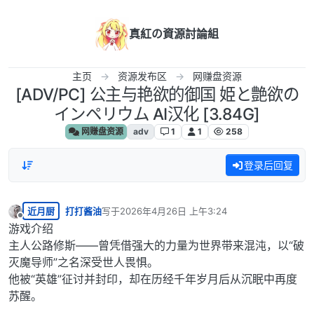
跳转至内容
真紅の資源討論組
主页
资源发布区
网赚盘资源
[ADV/PC] 公主与艳欲的御国 姫と艶欲の
インペリウム AI汉化 [3.84G]
网赚盘资源
adv
1
1
258
登录后回复
近月厨
打打酱油
写于
2026年4月26日 上午3:24
最后由 编辑
离线
游戏介绍
主人公路修斯——曾凭借强大的力量为世界带来混沌，以“破
灭魔导师”之名深受世人畏惧。
他被“英雄”征讨并封印，却在历经千年岁月后从沉眠中再度
苏醒。