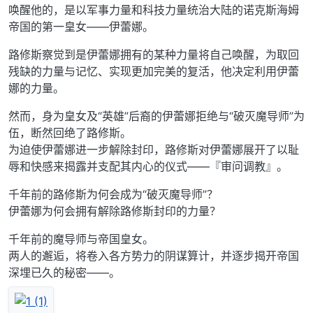
唤醒他的，是以军事力量和科技力量统治大陆的诺克斯海姆
帝国的第一皇女——伊蕾娜。
路修斯察觉到是伊蕾娜拥有的某种力量将自己唤醒，为取回
残缺的力量与记忆、实现更加完美的复活，他决定利用伊蕾
娜的力量。
然而，身为皇女及“英雄”后裔的伊蕾娜拒绝与“破灭魔导师”为
伍，断然回绝了路修斯。
为迫使伊蕾娜进一步解除封印，路修斯对伊蕾娜展开了以耻
辱和快感来揭露并支配其内心的仪式——『审问调教』。
千年前的路修斯为何会成为“破灭魔导师”？
伊蕾娜为何会拥有解除路修斯封印的力量？
千年前的魔导师与帝国皇女。
两人的邂逅，将卷入各方势力的阴谋算计，并逐步揭开帝国
深埋已久的秘密——。