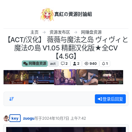
跳转至内容
真紅の資源討論組
主页
资源发布区
网赚盘资源
【ACT/汉化】 薇薇与魔法之岛 ヴィヴィと
魔法の島 V1.05 精翻汉化版★全CV
【4.5G】
网赚盘资源
act
2
2
940
1
登录后回复
key
zuogu
写于
2024年10月7日 上午7:42
最后由 编辑
离线