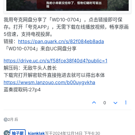
我用夸克网盘分享了「WD10-0704」，点击链接即可保
存。打开「夸克APP」，无需下载在线播放视频，畅享原画
5倍速，支持电视投屏。
链接：
https://pan.quark.cn/s/82f084eb8ada
「WD10-0704」来自UC网盘分享
https://drive.uc.cn/s/f58fce38f40d4?public=1
解压码：无敌牛头人酋长
下载完打开解密软件直接拖进去就可以得出本体
https://wwsm.lanzouo.com/b00uygvkha
蓝奏提取码:27p4
0
2月 后
柚子厨
kjanklak
写于
2024年12月14日 下午6:30
K