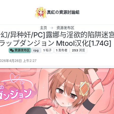
真紅の資源討論組
主页
资源发布区
/奇幻/异种奸/PC]露娜与淫欲的陷阱迷
ップダンジョン Mtool汉化[1.74G]
资源发布区
rpg
1
帖子
1
发布者
253
浏览
026年4月26日 上午2:27
 编辑