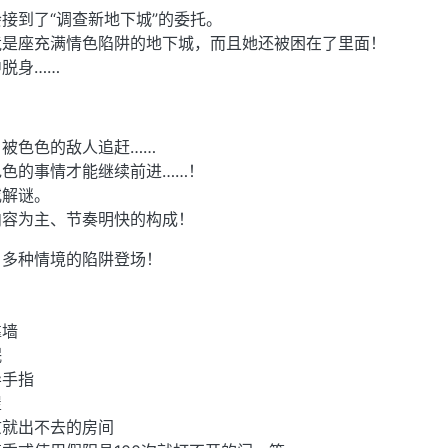
接到了“调查新地下城”的委托。
竟是座充满情色陷阱的地下城，而且她还被困在了里面！
脱身……
被色色的敌人追赶……
色的事情才能继续前进……！
或解谜。
内容为主、节奏明快的构成！
，多种情境的陷阱登场！
墙
眠
手指
屋
慰就出不去的房间