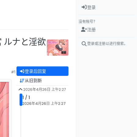
登录
没有帐号？
注册
宫 ルナと淫欲
登录或注册以进行搜索。
登录后回复
#1
从旧到新
2026年4月26日 上午2:27
1 / 1
2026年4月26日 上午2:27