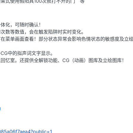
式使用假阳具100次就打不开的门 等
一体化，可随时确认！
的次数等数值，会在触发陷阱时实时变化。
可在菜单画面查看！部分状态异常会影响色情状态的敏感度及立绘
CG中的拟声词文字显示。
回忆室。还提供全解锁功能、CG（动画）图库及立绘图库！
h
/6085a06f7aea4?public=1