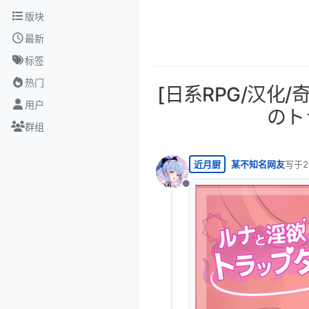
跳转至内容
版块
最新
标签
热门
[日系RPG/汉化
用户
のトラ
群组
近月厨
某不知名网友
写于
2
最后由
离线