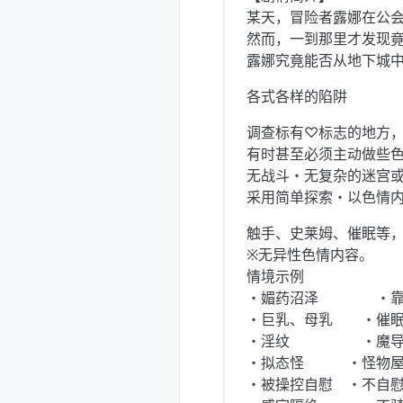
某天，冒险者露娜在公会
然而，一到那里才发现
露娜究竟能否从地下城中
各式各样的陷阱
调查标有♡标志的地方，
有时甚至必须主动做些色
无战斗・无复杂的迷宫
采用简单探索・以色情
触手、史莱姆、催眠等
※无异性色情内容。
情境示例
・媚药沼泽 ・靠
・巨乳、母乳 ・催
・淫纹 ・魔导
・拟态怪 ・怪物
・被操控自慰 ・不自