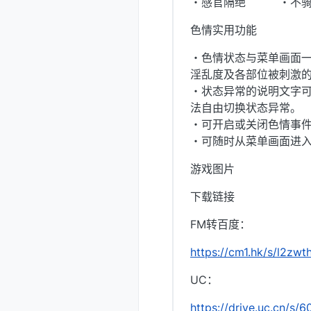
・感官隔绝 ・不骑乘
色情实用功能
・色情状态与菜单画面
淫乱度及各部位被刺激
・状态异常的说明文字
法自由切换状态异常。
・可开启或关闭色情事件
・可随时从菜单画面进入
游戏图片
下载链接
FM转百度：
https://cm1.hk/s/l2zwt
UC：
https://drive.uc.cn/s