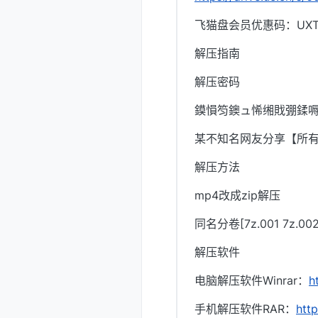
飞猫盘会员优惠码：UXTI
解压指南
解压密码
鏌愪笉鐭ュ悕缃戝弸鍒嗕
某不知名网友分享【所
解压方法
mp4改成zip解压
同名分卷[7z.001 7z.
解压软件
电脑解压软件Winrar：
h
手机解压软件RAR：
htt