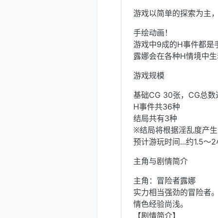
游戏以简单的探索为主
手绘动画！
游戏中9成的H事件都是
露娜会在各种H情境中生
游戏规模
基础CG 30张，CG总
H事件共36种
结局共有3种
※结局将根据淫乱度产生
预计游玩时间...约1.5～
主角与剧情简介
主角：冒险者露娜
实力相当强劲的冒险者
情色经验尚浅。
【剧情简介】