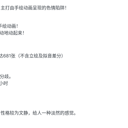
，主打由手绘动画呈现的色情陷阱！
手绘动画！
动地动起来！
数达681张（不含立绘及拟音差分）
分歧。
2小时
。性格较为文静，给人一种淡然的感觉。