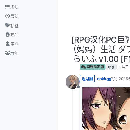
跳转至内容
版块
最新
标签
热门
[RPG汉化PC巨
用户
（妈妈）生活 ダ
群组
らいふ v1.00 [F
网赚盘资源
rpg
1
帖子
近月厨
ookkgg
写于
2026
最后由 oo
离线