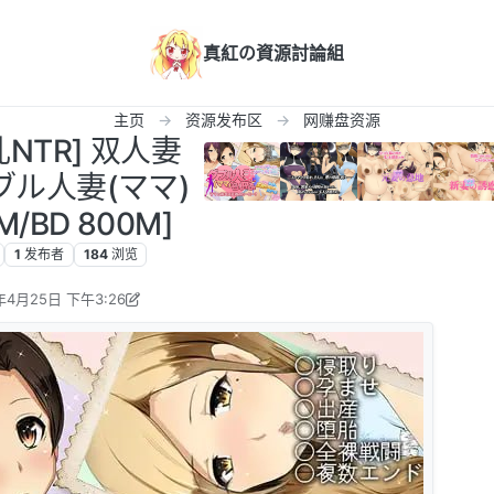
真紅の資源討論組
主页
资源发布区
网赚盘资源
乳NTR] 双人妻
ブル人妻(ママ)
M/BD 800M]
1
发布者
184
浏览
年4月25日 下午3:26
kkgg 编辑
2026年4月28日 下午7:50