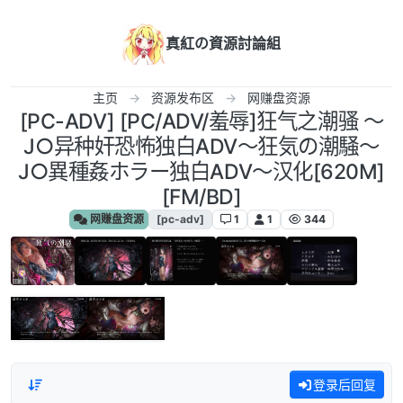
跳转至内容
真紅の資源討論組
主页
资源发布区
网赚盘资源
[PC-ADV] [PC/ADV/羞辱]狂气之潮骚 ～
J○异种奸恐怖独白ADV～狂気の潮騒～
J○異種姦ホラー独白ADV～汉化[620M]
[FM/BD]
网赚盘资源
[pc-adv]
1
1
344
登录后回复