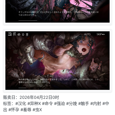
贩卖日：2026年04月22日0时
标签：#汉化 #异种X #命令 #强迫 #分娩 #触手 #内射 #中
出 #怀孕 #羞辱 #虫X