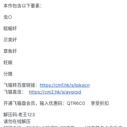
本作包含以下要素：
虫○
蛞蝓奸
贝类奸
章鱼奸
妊娠
分娩
飞猫转百度链接：
https://cm1.hk/s/lpkqcn
飞猫直连：
https://cm2.hk/s/ayqrpd
开通飞猫盘会员，输入优惠码：QTR6C0 享受折扣
解压码:老王123
请勿在线解压