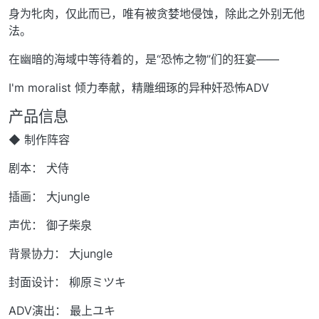
身为牝肉，仅此而已，唯有被贪婪地侵蚀，除此之外别无他
法。
在幽暗的海域中等待着的，是“恐怖之物”们的狂宴——
I'm moralist 倾力奉献，精雕细琢的异种奸恐怖ADV
产品信息
◆ 制作阵容
剧本： 犬侍
插画： 大jungle
声优： 御子柴泉
背景协力： 大jungle
封面设计： 柳原ミツキ
ADV演出： 最上ユキ