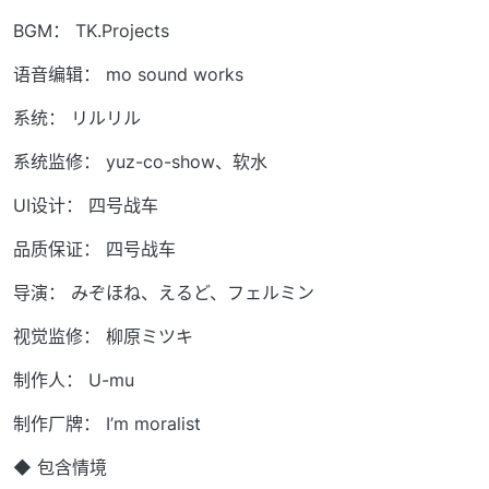
BGM： TK.Projects
语音编辑： mo sound works
系统： リルリル
系统监修： yuz-co-show、软水
UI设计： 四号战车
品质保证： 四号战车
导演： みぞほね、えるど、フェルミン
视觉监修： 柳原ミツキ
制作人： U-mu
制作厂牌： I’m moralist
◆ 包含情境