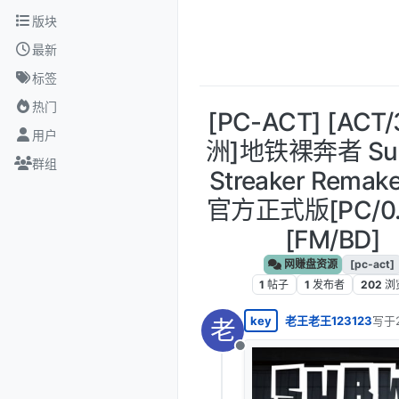
跳转至内容
版块
最新
标签
热门
[PC-ACT] [ACT
用户
洲]地铁裸奔者 Su
群组
Streaker Remake
官方正式版[PC/0.
[FM/BD]
网赚盘资源
[pc-act]
1
帖子
1
发布者
202
浏
key
老王老王123123
写于
老
最后
离线