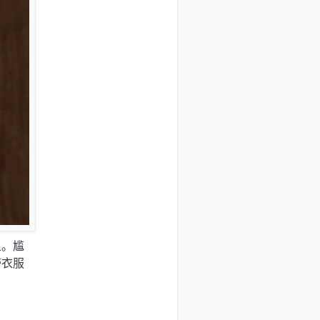
上。尴
带衣服