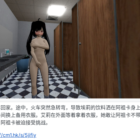
车回家。途中，火车突然急转弯，导致埃莉的饮料洒在阿祖卡身
手间换上备用衣服。艾莉在外面等着拿着衣服，她敢让阿祖卡不
，阿祖卡被迫接受挑战。
//cm1.hk/s/5jifiy