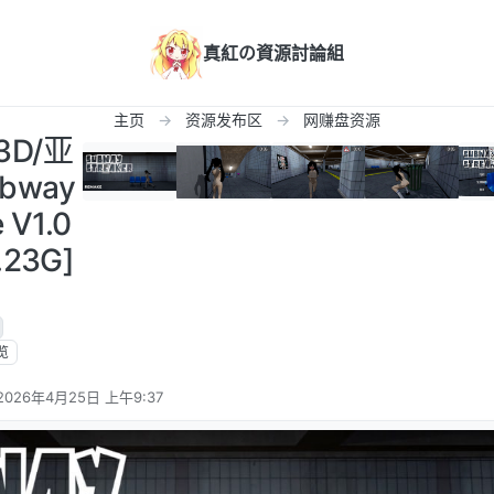
真紅の資源討論組
主页
资源发布区
网赚盘资源
/3D/亚
bway
 V1.0
23G]
览
2026年4月25日 上午9:37
由 编辑