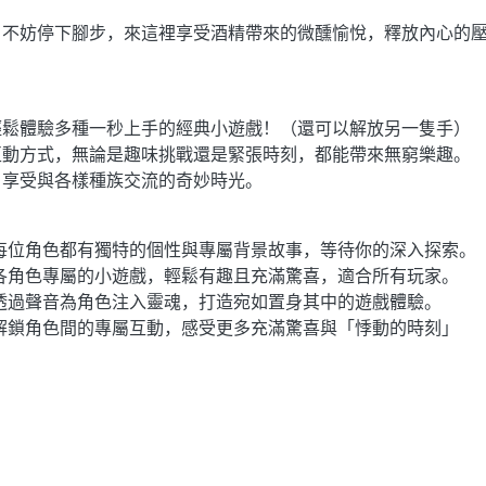
，不妨停下腳步，來這裡享受酒精帶來的微醺愉悅，釋放內心的
輕鬆體驗多種一秒上手的經典小遊戲！（還可以解放另一隻手）
互動方式，無論是趣味挑戰還是緊張時刻，都能帶來無窮樂趣。
，享受與各樣種族交流的奇妙時光。
每位角色都有獨特的個性與專屬背景故事，等待你的深入探索。
各角色專屬的小遊戲，輕鬆有趣且充滿驚喜，適合所有玩家。
透過聲音為角色注入靈魂，打造宛如置身其中的遊戲體驗。
解鎖角色間的專屬互動，感受更多充滿驚喜與「悸動的時刻」