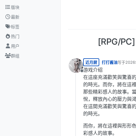
跳转至内容
版块
最新
标签
热门
[RPG/PC
用户
群组
近月厨
打打酱油
写于
202
最后由 编
游戏介绍
离线
在這座充滿歡笑與驚喜
的時光。而你，將在這
那些精彩感人的故事。
悅，釋放內心的壓力與
在這間充滿歡笑與驚喜
的時光。
而你，將在這裡與形形
彩感人的故事。