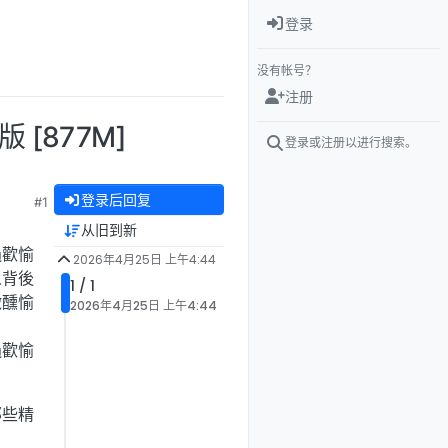
登录
没有帐号？
注册
版 [877M]
登录或注册以进行搜索。
登录后回复
#1
从旧到新
過歡愉
2026年4月25日 上午4:44
人背後
1 / 1
微醺愉
2026年4月25日 上午4:44
過歡愉
那些精