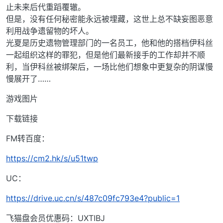
止未来后代重蹈覆辙。
但是，没有任何秘密能永远被埋藏，这世上总不缺妄图恶意
利用战争遗留物的坏人。
光夏是历史遗物管理部门的一名员工，他和他的搭档伊科丝
一起组织这样的罪犯，但是他们最新接手的工作却并不顺
利，当伊科丝被绑架后，一场比他们想象中更复杂的阴谋慢
慢展开了……
游戏图片
下载链接
FM转百度：
https://cm2.hk/s/u51twp
UC：
https://drive.uc.cn/s/487c09fc793e4?public=1
飞猫盘会员优惠码：UXTIBJ