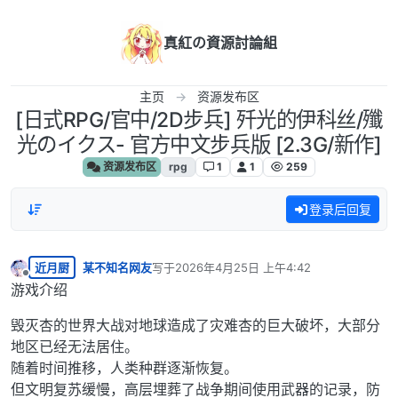
跳转至内容
真紅の資源討論組
主页
资源发布区
[日式RPG/官中/2D步兵] 歼光的伊科丝/殲
光のイクス- 官方中文步兵版 [2.3G/新作]
资源发布区
rpg
1
1
259
登录后回复
近月厨
某不知名网友
写于
2026年4月25日 上午4:42
最后由 编辑
离线
游戏介绍
毁灭杏的世界大战对地球造成了灾难杏的巨大破坏，大部分
地区已经无法居住。
随着时间推移，人类种群逐渐恢复。
但文明复苏缓慢，高层埋葬了战争期间使用武器的记录，防