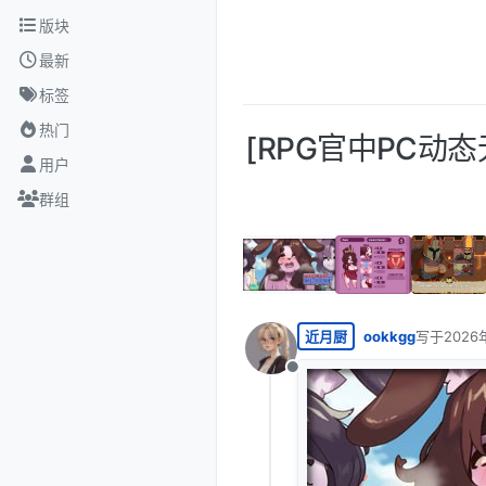
跳转至内容
版块
最新
标签
热门
[RPG官中PC动态无码D
用户
群组
近月厨
ookkgg
写于
2026
最后由 编
离线