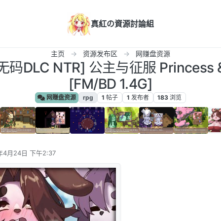
真紅の資源討論組
主页
资源发布区
网赚盘资源
LC NTR] 公主与征服 Princess & C
[FM/BD 1.4G]
网赚盘资源
rpg
1
帖子
1
发布者
183
浏览
年4月24日 下午2:37
辑