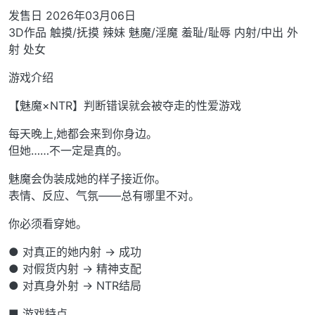
发售日 2026年03月06日
3D作品 触摸/抚摸 辣妹 魅魔/淫魔 羞耻/耻辱 内射/中出 外
射 处女
游戏介绍
【魅魔×NTR】判断错误就会被夺走的性爱游戏
每天晚上,她都会来到你身边。
但她……不一定是真的。
魅魔会伪装成她的样子接近你。
表情、反应、气氛——总有哪里不对。
你必须看穿她。
● 对真正的她内射 → 成功
● 对假货内射 → 精神支配
● 对真身外射 → NTR结局
■ 游戏特点