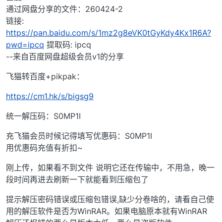
通过网盘分享的文件：260424-2
链接:
https://pan.baidu.com/s/1mz2g8eVK0tGyKdy4Kx1R6A?
pwd=ipcq
提取码: ipcq
--来自百度网盘超级会员v1的分享
飞猫转百度+pikpak：
https://cm1.hk/s/bigsg9
统一解压码：S0MP1I
充飞猫会员时候记得填写优惠码：S0MP1I
用优惠码充值有折扣~
刚上传，如果看不到文件 说明它还在传输中，不用急，晚一
段时间再进去刷新一下就能看到压缩包了
提示解压密码错误或压缩包错误,缺少分卷啥的，请看自己使
用的解压软件是否为WinRAR。如果电脑原本就有WinRAR