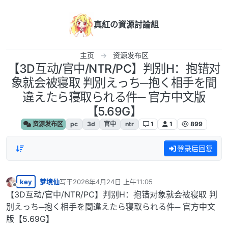
跳转至内容
真紅の資源討論組
主页
资源发布区
【3D互动/官中/NTR/PC】判别H：抱错对
象就会被寝取 判別えっち─抱く相手を間
違えたら寝取られる件─ 官方中文版
【5.69G】
资源发布区
pc
3d
官中
ntr
1
1
899
登录后回复
key
梦境仙
写于
2026年4月24日 上午11:05
最后由 编辑
离线
【3D互动/官中/NTR/PC】判别H：抱错对象就会被寝取 判
別えっち─抱く相手を間違えたら寝取られる件─ 官方中文
版【5.69G】