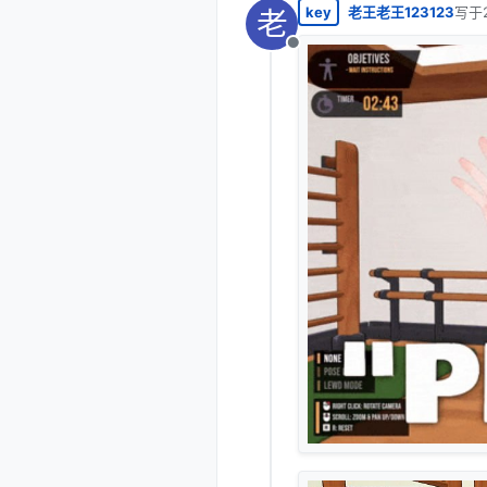
key
老王老王123123
写于
老
最后
离线