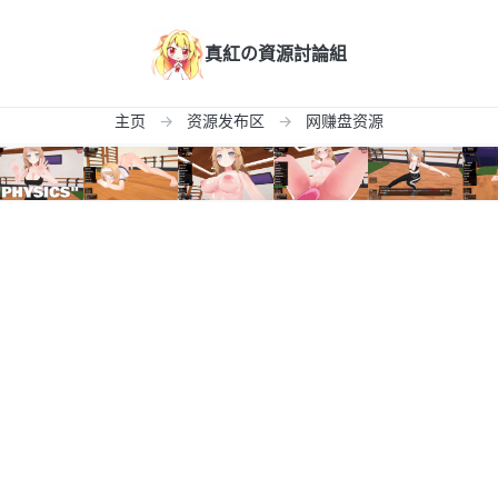
真紅の資源討論組
主页
资源发布区
网赚盘资源