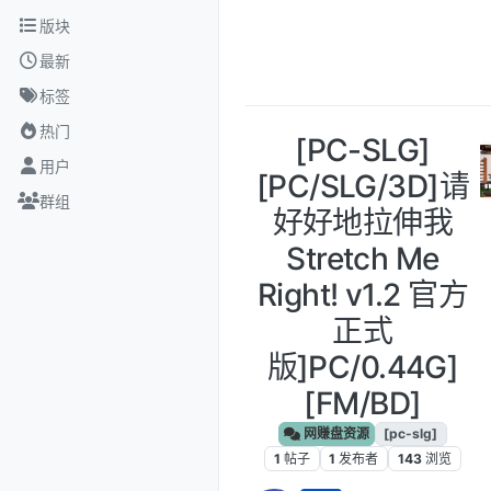
跳转至内容
版块
最新
标签
热门
[PC-SLG]
用户
[PC/SLG/3D]请
群组
好好地拉伸我
Stretch Me
Right! v1.2 官方
正式
版]PC/0.44G]
[FM/BD]
网赚盘资源
[pc-slg]
1
帖子
1
发布者
143
浏览