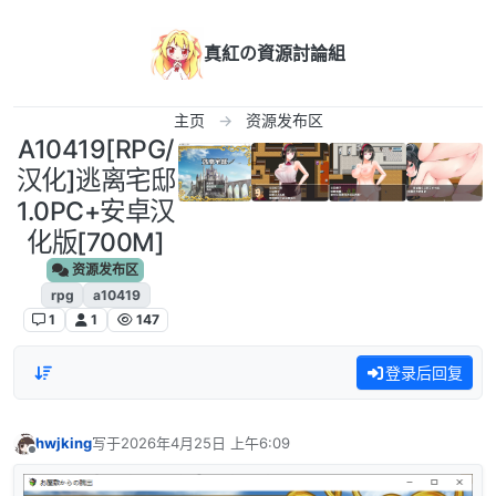
跳转至内容
真紅の資源討論組
主页
资源发布区
A10419[RPG/
汉化]逃离宅邸
1.0PC+安卓汉
化版[700M]
资源发布区
rpg
a10419
1
1
147
登录后回复
hwjking
写于
2026年4月25日 上午6:09
最后由 编辑
离线