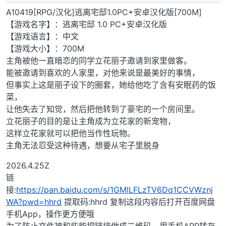
A10419[RPG/汉化]逃离宅邸1.0PC+安卓汉化版[700M]
【游戏名字】：逃离宅邸 1.0 PC+安卓汉化版
【游戏语言】：中文
【游戏大小】：700M
主角被他一直暗恋的同学立花丽子邀请到家里做客。
能被邀请到喜欢的人家里，对他来说是最美好的事情，
但事实上这是丽子设下的圈套，她给他吃了含有安眠药的饭
菜，
让他失去了知觉，然后把他转到了豪宅的一个房间里。
立花丽子的目的是让主角成为立花家的新宠物，
这样立花家就可以把他当作性玩物。
主角无法忍受这种待遇，想要从宅子里脱身
2026.4.25Z
链
接:
https://pan.baidu.com/s/1GMlLFLzTV6Dq1CCVWznj
WA?pwd=hhrd
提取码:hhrd 复制这段内容后打开百度网盘
手机App，操作更方便哦