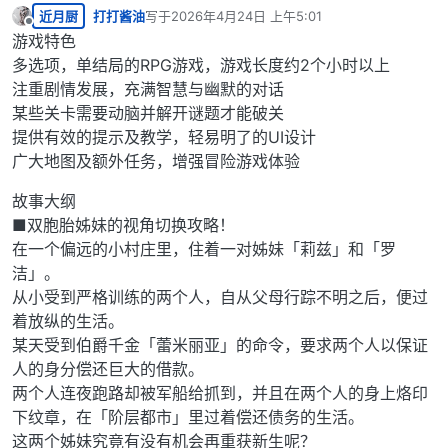
近月厨
打打酱油
写于
2026年4月24日 上午5:01
最后由 编辑
离线
游戏特色
多选项，单结局的RPG游戏，游戏长度约2个小时以上
注重剧情发展，充满智慧与幽默的对话
某些关卡需要动脑并解开谜题才能破关
提供有效的提示及教学，轻易明了的UI设计
广大地图及额外任务，增强冒险游戏体验
故事大纲
■双胞胎姊妹的视角切换攻略！
在一个偏远的小村庄里，住着一对姊妹「莉兹」和「罗
洁」。
从小受到严格训练的两个人，自从父母行踪不明之后，便过
着放纵的生活。
某天受到伯爵千金「蕾米丽亚」的命令，要求两个人以保证
人的身分偿还巨大的借款。
两个人连夜跑路却被军船给抓到，并且在两个人的身上烙印
下纹章，在「阶层都市」里过着偿还债务的生活。
这两个姊妹究竟有没有机会再重获新生呢？