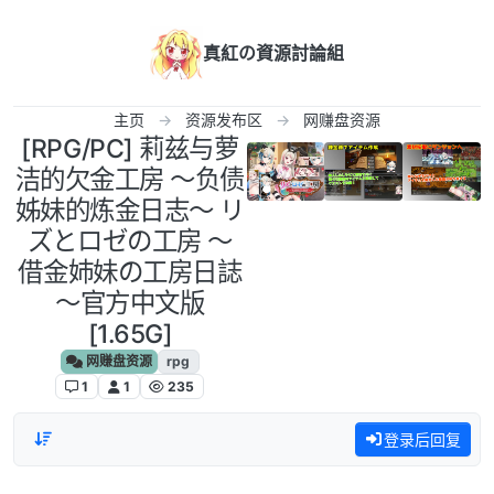
跳转至内容
真紅の資源討論組
主页
资源发布区
网赚盘资源
[RPG/PC] 莉兹与萝
洁的欠金工房 ～负债
姊妹的炼金日志～ リ
ズとロゼの工房 ～
借金姉妹の工房日誌
～官方中文版
[1.65G]
网赚盘资源
rpg
1
1
235
登录后回复