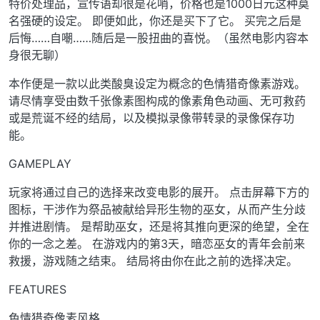
特价处理品，宣传语却很是花哨，价格也是1000日元这种莫
名强硬的设定。 即便如此，你还是买下了它。 买完之后是
后悔……自嘲……随后是一股扭曲的喜悦。（虽然电影内容本
身很无聊）
本作便是一款以此类酸臭设定为概念的色情猎奇像素游戏。
请尽情享受由数千张像素图构成的像素角色动画、无可救药
或是荒诞不经的结局，以及模拟录像带转录的录像保存功
能。
GAMEPLAY
玩家将通过自己的选择来改变电影的展开。 点击屏幕下方的
图标，干涉作为祭品被献给异形生物的巫女，从而产生分歧
并推进剧情。 是帮助巫女，还是将其推向更深的绝望，全在
你的一念之差。 在游戏内的第3天，暗恋巫女的青年会前来
救援，游戏随之结束。 结局将由你在此之前的选择决定。
FEATURES
色情猎奇像素风格