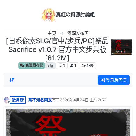
跳转至内容
真紅の資源討論組
主页
资源发布区
[日系像素SLG/官中/步兵/PC]祭品
Sacrifice v1.0.7 官方中文步兵版
[61.2M]
资源发布区
slg
1
1
149
登录后回复
近月厨
某不知名网友
写于
2026年4月24日 上午2:59
最后由 编辑
离线