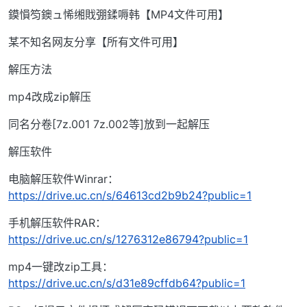
鏌愪笉鐭ュ悕缃戝弸鍒嗕韩【MP4文件可用】
某不知名网友分享【所有文件可用】
解压方法
mp4改成zip解压
同名分卷[7z.001 7z.002等]放到一起解压
解压软件
电脑解压软件Winrar：
https://drive.uc.cn/s/64613cd2b9b24?public=1
手机解压软件RAR：
https://drive.uc.cn/s/1276312e86794?public=1
mp4一键改zip工具：
https://drive.uc.cn/s/d31e89cffdb64?public=1