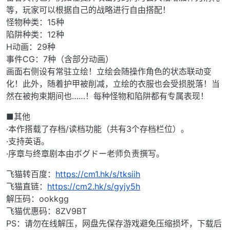
等，玩家可以根据自己的战略进行自由搭配！
怪物种类：15种
陷阱种类：12种
H动画：29种
事件CG：7种（含部分动画）
画面右侧设有常驻立绘！立绘会随操作角色的状态联动变
化！此外，随着护甲被削减，立绘的衣服也会受损脱落！当
然在被拘束期间也……！每种怪物和陷阱都有专属表现！
■其他
·本作搭载了存档/读档功能（共有3个存档栏位）。
·支持英语。
·序章与终章剧本由ボグドー老师负责撰写。
飞猫转百度：
https://cm1.hk/s/tksiih
飞猫直链：
https://cm2.hk/s/gyjy5h
解压码：ookkgg
飞猫优惠码：8ZV9BT
PS：请勿在线解压，网盘先保存游戏避免压缩损坏，下载后