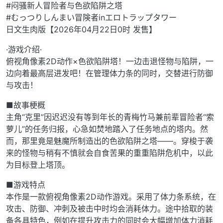
#闷骚新人冒险者与色欲陷阱之塔
#むっつりしんまい冒険者inエロトラップタワー
日文生肉版【2026年04月22日0时 发售】
·游戏介绍·
俯视角像素2D动作×色欲陷阱塔！一边击退怪物与陷阱，一
边向着最高层进发吧！在管理体力条的同时，交替进行防御
与攻击！
■故事梗概
主角“克里”因迟迟没有等到年长的青梅竹马兼前辈冒险者“索
萝儿”的任务归报，心急如焚地踏入了任务地点的塔内。然
而，那里竟是魅魔所制造出的色欲陷阱之塔——。穿梭于袭
来的怪物与稍有不慎就会自食苦果的重重陷阱危机中，以此
为目标登上塔顶。
■游戏特点
本作是一款俯视角像素2D动作游戏。采用了体力条系统，在
攻击、防御、冲刺及被击中时均会消耗体力。途中拾取的装
备各具特色，例如在提升攻击力的同时会大幅增加体力消耗