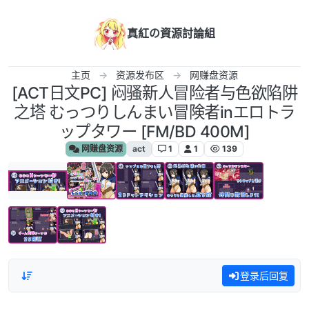
跳转至内容
真紅の資源討論組
主页
资源发布区
网赚盘资源
[ACT日文PC] 闷骚新人冒险者与色欲陷阱
之塔 むっつりしんまい冒険者inエロトラ
ップタワー [FM/BD 400M]
网赚盘资源
act
1
1
139
登录后回复