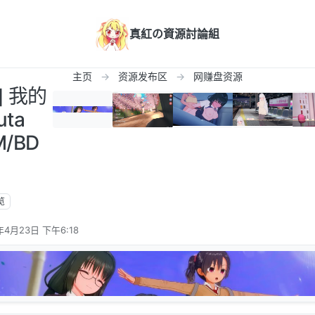
真紅の資源討論組
主页
资源发布区
网赚盘资源
] 我的
uta
FM/BD
览
年4月23日 下午6:18
辑