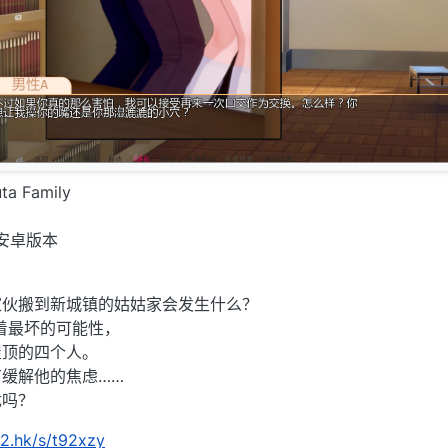
a Family
安卓版本
家伙搬到新城镇的姑姑家会发生什么？
象着最坏的可能性，
屋顶的四个人。
缓解他的焦虑……
忧吗？
m2.hk/s/t92xzy