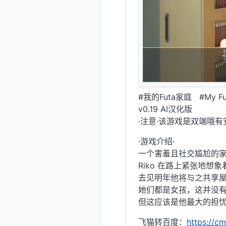
#我的Futa家庭 #My Fut
v0.19 AI汉化版
·注意·该游戏是双端哦有
·游戏介绍·
一个害羞且社交尴尬的
Riko 在路上紧张地想
去见明年他将与之共享
她们都是女孩，这并没有
但这应该是他最大的担
飞猫转百度：
https://c