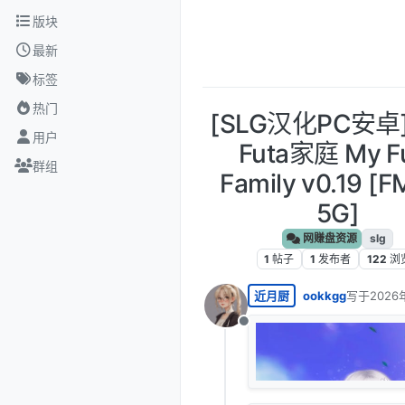
跳转至内容
版块
最新
标签
热门
[SLG汉化PC安卓
用户
Futa家庭 My F
群组
Family v0.19 [
5G]
网赚盘资源
slg
1
帖子
1
发布者
122
浏
近月厨
ookkgg
写于
2026
最后由 编
离线