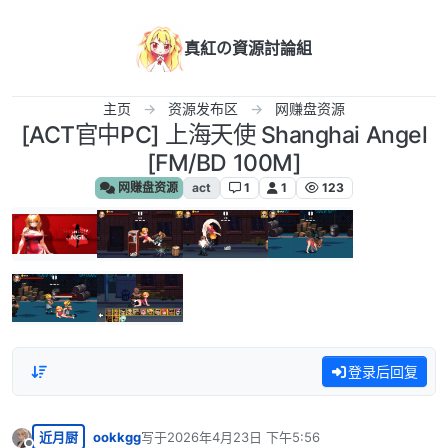
跳转至内容
真紅の資源討論組
主页
资源发布区
网赚盘资源
[ACT官中PC] 上海天使 Shanghai Angel
[FM/BD 100M]
网赚盘资源
act
1
1
123
登录后回复
近月厨
ookkgg
写于
2026年4月23日 下午5:56
最后由 编辑