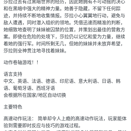
莎拉过去有过黑暗世界的经历，因此她拥有不可动摇的决心
和在黑暗中强大的精神力量。她善于隐藏，不留下任何踪
迹，并持续不断地收集情报。莎拉小心翼翼地行动，避免与
敌人遭遇，同时潜入组织的领地。凭借迅速而精准的判断，
她细致地查明了妹妹被囚禁的位置，并策划出最佳的营救方
案。即使在危险的处境下，莎拉仍以记忆和爱为力量，继续
着她的强行军。时间所剩无几，但她的妹妹并未放弃希望，
莎拉则全神贯注地寻找着妹妹。
动作卷轴游戏！！
语言支持
中文、英语、法语、德语、印尼语、意大利语、日语、韩
语、葡萄牙语、西班牙语
会根据所在国家/地区自动切换
主要特色
高速动作玩法： 简单却令人上瘾的高速动作玩法，玩家能体
验到需要即时反应与技巧的游戏过程。