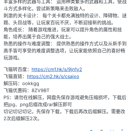
丰富多样的武器与工具： 运用种类繁多的武器和工具，使战
斗方式多样化，尝试新策略来击败敌人。
刺激的关卡设计： 每个关卡都充满独特的设计、障碍物、谜
题、头目战等，让玩家百玩不厌，不断迎接新的挑战。
角色成长： 随着游戏推进，玩家可以提升角色的属性和技
能，培养出属于自己的强大战士。
熟悉的操作与难度调整： 提供熟悉的操作方式以及从新手到
高手皆可享受的难度调整选项，让玩家能依照自己的喜好畅
玩游戏。
飞猫转百度：
https://cm1.hk/s/9jn1y2
飞猫直链：
https://cm2.hk/s/csajxo
解压码：ookkgg
飞猫优惠码：8ZV9BT
PS：请勿在线解压，网盘先保存游戏避免压缩损坏，下载后
把jpg、png后缀改成rar解压即可
切记切记切记，先保存下载，下载后再改后缀解压。需要改
2次后缀解压2次。