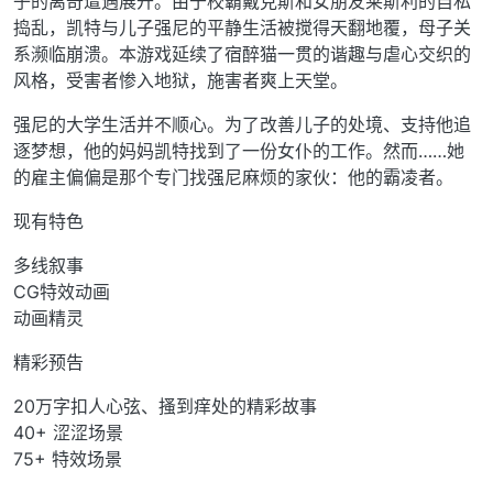
子的离奇遭遇展开。由于校霸戴克斯和女朋友莱斯利的自私
捣乱，凯特与儿子强尼的平静生活被搅得天翻地覆，母子关
系濒临崩溃。本游戏延续了宿醉猫一贯的谐趣与虐心交织的
风格，受害者惨入地狱，施害者爽上天堂。
强尼的大学生活并不顺心。为了改善儿子的处境、支持他追
逐梦想，他的妈妈凯特找到了一份女仆的工作。然而……她
的雇主偏偏是那个专门找强尼麻烦的家伙：他的霸凌者。
现有特色
多线叙事
CG特效动画
动画精灵
精彩预告
20万字扣人心弦、搔到痒处的精彩故事
40+ 涩涩场景
75+ 特效场景