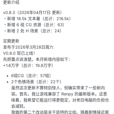
更新介绍
v0.8.3（2026年04月17日 更新）
・新增 18.5k 文本量（总计：216.5k）
・新增 6 组 CG 资源（总计：63）
・新增 2 处 H 场景（总计：24）
定期更新
发布于2026年3月28日周六
V0.8.0 现已上线！
先把重点说清楚。本月新增内容如下：
+1.8万字（总计：19.8万字）
6组CG（总计：57组）
2个色情场景（总计：22个）
虽然这次更新不算特别惊人，但确实带来了一些新内
容。首先，我让游戏兼容了 Renpy 的最新版本。这意
味着，我希望它能运行得更稳定，对老旧电脑的负担也
会减轻。
我做的第二个改动是关于凯特的立绘。随着剧情接近尾