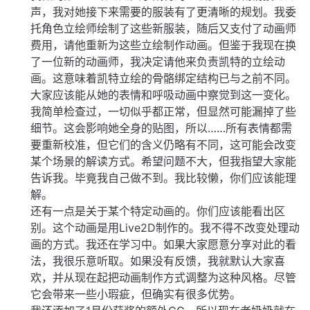
声，我对她接下来需要的服装有了更清晰的规划。我委
托角色立绘师绘制了这些新服装，随后又支付了动画师
费用，请他重新为这些立绘制作动画。但鉴于我现在换
了一位新的动画师，我决定请他来负责凯特的立绘动
画。这意味着凯特立绘的骨骼绑定结构已与之前不同。
大家应该能从她的表情和呼吸动画中察觉到这一变化。
我简单检查过，一切似乎都正常，但显然可能漏掉了些
细节。这会影响她全身的贴图，所以……所有表情都需
要重新校准，但它们的含义仍略有不同，这可能会改变
某个场景的解读方式。希望问题不大，但我指望大家能
告诉我。毕竟我自己做不到。我比较懒，你们应该能理
解。
还有一点是关于某个特定动画的。你们应该能看出区
别。这个动画是用Live2D制作的。我不得不改变处理动
画的方式。我还在学习中。如果大家愿意分享对此的看
法，我很乐意听取。如果没有反馈，我就默认大家喜
欢，并从现在起把动画制作方式调整为这种风格。尽管
它会带来一些小瑕疵，但确实有很多优势。