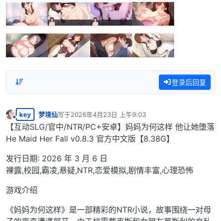
登录后回复
key
梦境仙
写于
2026年4月23日 上午9:03
最后由 编辑
离线
【互动SLG/官中/NTR/PC+安卓】妈妈为何这样 他让她堕落
He Maid Her Fall v0.8.3 官方中文版【8.38G】
发行日期: 2026 年 3 月 6 日
裸露,校园,霸凌,悬疑,NTR,恋爱模拟,剧情丰富,心理恐怖
游戏介绍
《妈妈为何这样》是一部精彩的NTR小说，故事围绕一对母