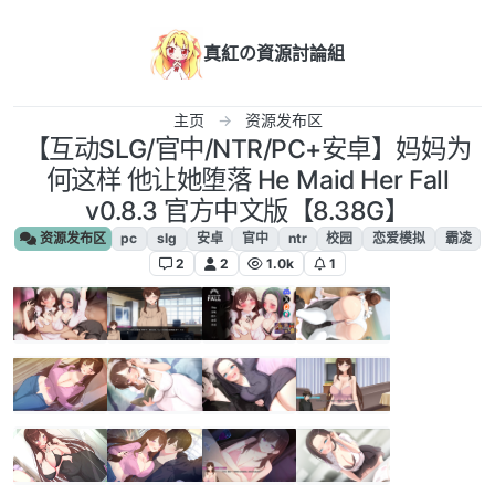
跳转至内容
真紅の資源討論組
主页
资源发布区
【互动SLG/官中/NTR/PC+安卓】妈妈为
何这样 他让她堕落 He Maid Her Fall
v0.8.3 官方中文版【8.38G】
资源发布区
pc
slg
安卓
官中
ntr
校园
恋爱模拟
霸凌
2
2
1.0k
1