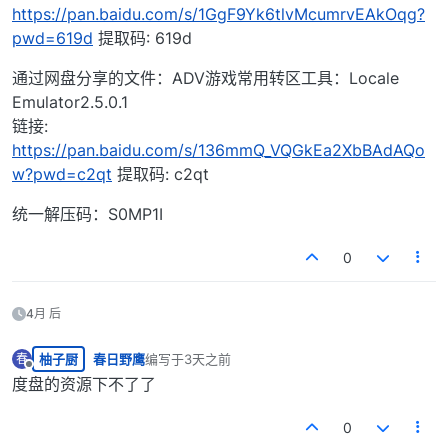
https://pan.baidu.com/s/1GgF9Yk6tlvMcumrvEAkOqg?
pwd=619d
提取码: 619d
通过网盘分享的文件：ADV游戏常用转区工具：Locale
Emulator2.5.0.1
链接:
https://pan.baidu.com/s/136mmQ_VQGkEa2XbBAdAQo
w?pwd=c2qt
提取码: c2qt
统一解压码：S0MP1I
0
4月 后
柚子厨
春日野鹰
编写于
3天之前
春
最后由 编辑
离线
度盘的资源下不了了
0