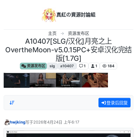
跳转至内容
真紅の資源討論組
主页
资源发布区
A10407[SLG/汉化]月亮之上
OvertheMoon-v5.0.15PC+安卓汉化完结
版[1.7G]
资源发布区
slg
a10407
1
1
184
登录后回复
hwjking
写于
2026年4月24日 上午6:17
最后由 编辑
离线