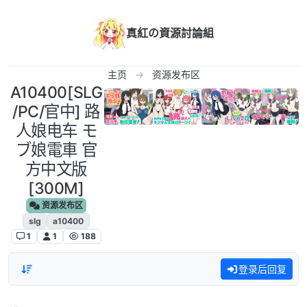
跳转至内容
真紅の資源討論組
主页
资源发布区
A10400[SLG
/PC/官中] 路
人娘电车 モ
ブ娘電車 官
方中文版
[300M]
资源发布区
slg
a10400
1
1
188
登录后回复