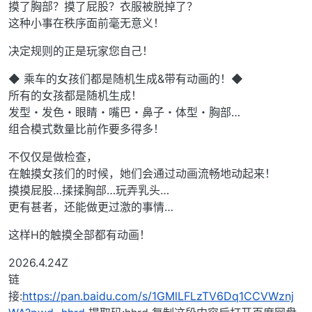
摸了胸部？摸了屁股？衣服被脱掉了？
这种小事在秩序面前毫无意义！
决定规则的正是玩家您自己！
◆ 乘车的女孩们都是随机生成&带有动画的！◆
所有的女孩都是随机生成！
发型・发色・眼睛・嘴巴・鼻子・体型・胸部…
组合模式数量比前作要多得多！
不仅仅是做检查，
在触摸女孩们的时候，她们会通过动画流畅地动起来！
摸摸屁股…揉揉胸部…玩弄乳头…
更有甚者，还能做更过激的事情…
这样H的触摸全部都有动画！
2026.4.24Z
链
接:
https://pan.baidu.com/s/1GMlLFLzTV6Dq1CCVWznj