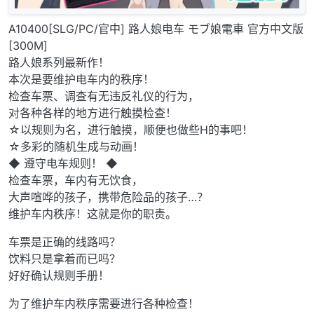
A10400[SLG/PC/官中] 路人娘电车 モブ娘電車 官方中文版
[300M]
路人娘系列最新作！
本次是要维护电车内的秩序！
检查车票、调查有无违反礼仪的行为，
对各种各样的地方进行触摸检查！
☆以规则为名，进行触摸，顺便也做些H的事吧！
☆多彩的随机生成与动画！
◆ 遵守电车规则！ ◆
检查车票，车内有无饮食，
大声喧哗的孩子，携带危险品的孩子…？
维护车内秩序！这就是你的职责。
车票是正确的线路吗？
饮料只是拿着而已吗？
好好确认规则手册！
为了维护车内秩序需要进行各种检查！