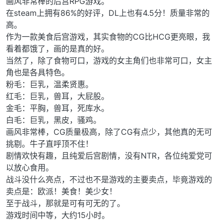
画风非常棒的后宫RPG游戏。
在steam上拥有86%的好评，DL上也有4.5分！质量非常的
高。
作为一款美食后宫游戏，其实食物的CG比HCG更亮眼，我
看着都饿了，画的是真的好。
当然了，除了食物可口，游戏的女主角们也非常可口，女主
角也是各具特色。
粉毛：巨乳，温柔贤惠。
红毛：巨乳，兽耳，大屁股。
金毛：平胸，兽耳，死库水。
白毛：巨乳，黑皮，骚鸡。
画风非常棒，CG质量极高，除了CG有点少，其他真的无可
挑剔。牛子直呼顶不住！
剧情欢快有趣，且纯爱后宫剧情，没有NTR，各位纯爱党可
以放心食用。
战斗没什么亮点，不过也不是游戏的主要卖点，毕竟游戏的
卖点是：欧派！美食！美少女！
至于战斗，那就是可有可无的了。
游戏时间中等，大约15小时。