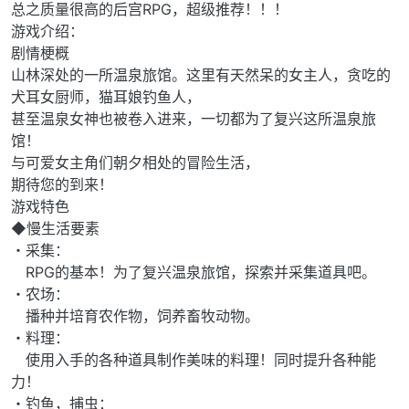
总之质量很高的后宫RPG，超级推荐！！！
游戏介绍：
剧情梗概
山林深处的一所温泉旅馆。这里有天然呆的女主人，贪吃的
犬耳女厨师，猫耳娘钓鱼人，
甚至温泉女神也被卷入进来，一切都为了复兴这所温泉旅
馆！
与可爱女主角们朝夕相处的冒险生活，
期待您的到来！
游戏特色
◆慢生活要素
・采集：
RPG的基本！为了复兴温泉旅馆，探索并采集道具吧。
・农场：
播种并培育农作物，饲养畜牧动物。
・料理：
使用入手的各种道具制作美味的料理！同时提升各种能
力！
・钓鱼，捕虫：