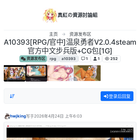
跳转至内容
真紅の資源討論組
主页
资源发布区
A10393[RPG/官中]温泉勇者V2.0.4steam
官方中文步兵版+CG包[1G]
资源发布区
rpg
a10393
1
1
252
登录后回复
hwjking
写于
2026年4月24日 上午6:03
最后由 编辑
离线