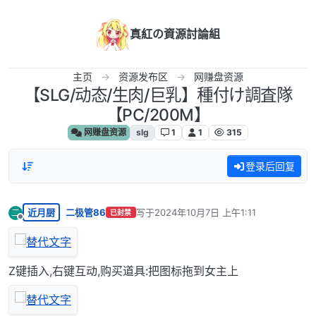
跳转至内容
真紅の資源討論組
主页
资源发布区
网赚盘资源
【SLG/动态/生肉/巨乳】種付け調査隊
【PC/200M】
网赚盘资源
slg
1
1
315
登录后回复
近月厨
二极管86
写于
2024年10月7日 上午1:11
二
已封禁
最后由 编辑
离线
Z键插入,右键互动,购买道具:把图标拖到女主上