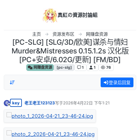
跳转至内容
真紅の資源討論組
主页
资源发布区
网赚盘资源
[PC-SLG] [SLG/3D/欧美]谋杀与情妇
Murder&Mistresses 0.15.1.2s 汉化版
[PC+安卓/6.02G/更新] [FM/BD]
网赚盘资源
[pc-slg]
1
1
76
登录后回复
key
老王老王123123
写于
2026年4月22日 下午1:21
老
最后由 编辑
离线