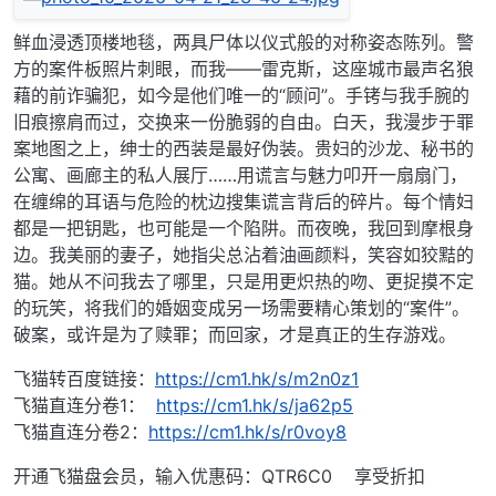
鲜血浸透顶楼地毯，两具尸体以仪式般的对称姿态陈列。警
方的案件板照片刺眼，而我——雷克斯，这座城市最声名狼
藉的前诈骗犯，如今是他们唯一的“顾问”。手铐与我手腕的
旧痕擦肩而过，交换来一份脆弱的自由。白天，我漫步于罪
案地图之上，绅士的西装是最好伪装。贵妇的沙龙、秘书的
公寓、画廊主的私人展厅……用谎言与魅力叩开一扇扇门，
在缠绵的耳语与危险的枕边搜集谎言背后的碎片。每个情妇
都是一把钥匙，也可能是一个陷阱。而夜晚，我回到摩根身
边。我美丽的妻子，她指尖总沾着油画颜料，笑容如狡黠的
猫。她从不问我去了哪里，只是用更炽热的吻、更捉摸不定
的玩笑，将我们的婚姻变成另一场需要精心策划的“案件”。
破案，或许是为了赎罪；而回家，才是真正的生存游戏。
飞猫转百度链接：
https://cm1.hk/s/m2n0z1
飞猫直连分卷1：
https://cm1.hk/s/ja62p5
飞猫直连分卷2：
https://cm1.hk/s/r0voy8
开通飞猫盘会员，输入优惠码：QTR6C0 享受折扣