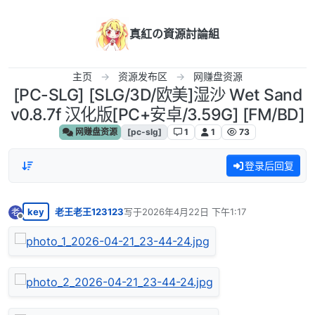
跳转至内容
真紅の資源討論組
主页
资源发布区
网赚盘资源
[PC-SLG] [SLG/3D/欧美]湿沙 Wet Sand
v0.8.7f 汉化版[PC+安卓/3.59G] [FM/BD]
网赚盘资源
[pc-slg]
1
1
73
登录后回复
key
老王老王123123
写于
2026年4月22日 下午1:17
老
最后由 编辑
离线