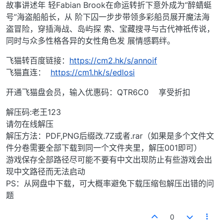
故事讲述年 轻Fabian Brook在命运转折下意外成为“醉蜻蜓
号”海盗船船长，从 阶下囚一步步带领多彩船员展开魔法海
盗冒险，穿插海战、岛屿探 索、宝藏搜寻与古代神祗传说，
同时与众多性格各异的女性角色发 展情感羁绊。
飞猫转百度链接：
https://cm2.hk/s/annoif
飞猫直连：
https://cm1.hk/s/edlosi
开通飞猫盘会员，输入优惠码：QTR6C0 享受折扣
解压码:老王123
请勿在线解压
解压方法：PDF,PNG后缀改.7Z或者.rar（如果是多个文件文
件分卷需要全部下载到同一个文件夹里，解压001即可）
游戏保存全部路径尽可能不要有中文出现防止有些游戏会出
现中文路径而无法启动
PS：从网盘中下载，可大概率避免下载压缩包解压出错的问
题
0