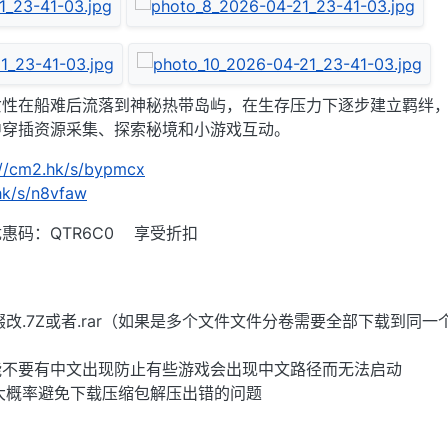
女性在船难后流落到神秘热带岛屿，在生存压力下逐步建立羁绊
中穿插资源采集、探索秘境和小游戏互动。
://cm2.hk/s/bypmcx
.hk/s/n8vfaw
惠码：QTR6C0 享受折扣
后缀改.7Z或者.rar（如果是多个文件文件分卷需要全部下载到同一
能不要有中文出现防止有些游戏会出现中文路径而无法启动
大概率避免下载压缩包解压出错的问题