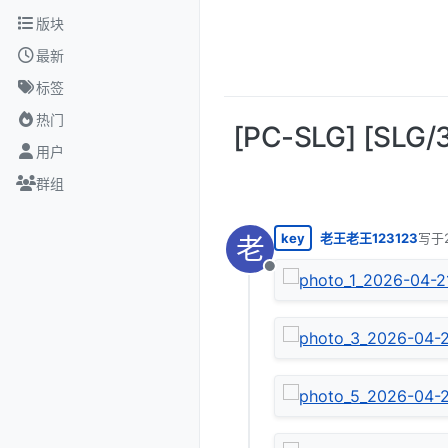
跳转至内容
版块
最新
标签
热门
[PC-SLG] [SL
用户
群组
key
老王老王123123
写于
老
最后
离线