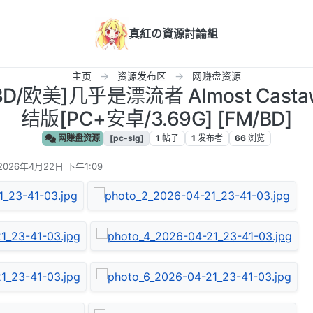
真紅の資源討論組
主页
资源发布区
网赚盘资源
G/3D/欧美]几乎是漂流者 Almost Castaw
结版[PC+安卓/3.69G] [FM/BD]
网赚盘资源
[pc-slg]
1
帖子
1
发布者
66
浏览
2026年4月22日 下午1:09
由 编辑